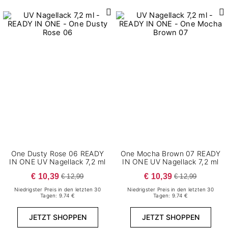
Inhalt
1
0,2 g
3
1 g
4
10 ml
2
100 ml
5
15 g
7
2 g
1
200 ml
One Dusty Rose 06 READY
One Mocha Brown 07 READY
IN ONE UV Nagellack 7,2 ml
IN ONE UV Nagellack 7,2 ml
3
3 ml
€ 10,39
€ 10,39
€ 12,99
€ 12,99
1
3,8 ml
Niedrigster Preis in den letzten 30
Niedrigster Preis in den letzten 30
7
30 g
Tagen: 9.74 €
Tagen: 9.74 €
5
5 g
JETZT SHOPPEN
JETZT SHOPPEN
Dichte
4
50 ml