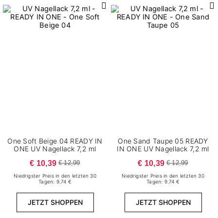
6
Matt
13
Metallic
10
Neon
5
Pastell
Nagellack Typ
5
Perlen
4
7
LED
Schimmernd
3
Thermo
Deckungsgrad
34
Halbtransparent
One Soft Beige 04 READY IN
One Sand Taupe 05 READY
ONE UV Nagellack 7,2 ml
IN ONE UV Nagellack 7,2 ml
9
Leicht deckend
€ 10,39
€ 10,39
€ 12,99
€ 12,99
4
Leicht transparent
Niedrigster Preis in den letzten 30
Niedrigster Preis in den letzten 30
Tagen: 9.74 €
Tagen: 9.74 €
5
Mittel deckend
13
Transparent
JETZT SHOPPEN
JETZT SHOPPEN
170
Volle Deckung