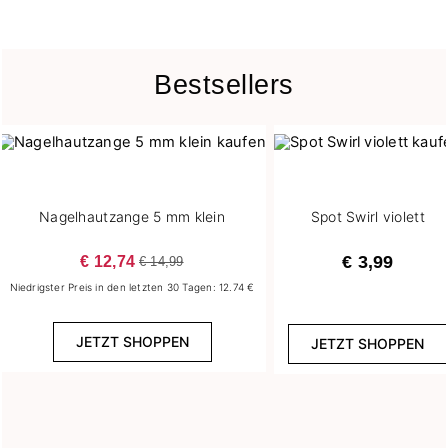
9
1
Dick
500 ml
5
8
Dünn
6,5 ml
Bestsellers
2
237
Lose
7,2 ml
13
Mittel dick
Effekt
Nagelhautzange 5 mm klein
Spot Swirl violett
1
Baby Boomer
1
Flash
€ 12,74
€ 3,99
€ 14,99
6
Glass
Niedrigster Preis in den letzten 30 Tagen: 12.74 €
18
Glitter
JETZT SHOPPEN
JETZT SHOPPEN
1
Holographische
2
Ombre
1
Partikel