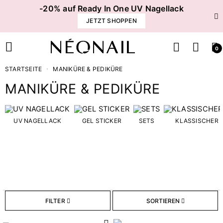
-20% auf Ready In One UV Nagellack
JETZT SHOPPEN
0
STARTSEITE
MANIKÜRE & PEDIKÜRE
MANIKÜRE & PEDIKÜRE
Preis
UV NAGELLACK
GEL STICKER
SETS
KLASSISCHER 
€
€
Kategorien
85
ACCESSORIES
FILTER
SORTIEREN
16
GEL STICKER
25
KLASSISCHER NAGELLACK