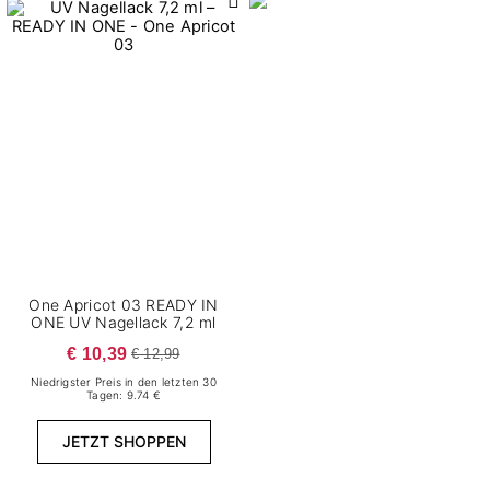
27
Nagelverlängerung
123
NAIL ART
30
NAIL CARE
25
SETS
194
UV NAGELLACK
Finish
5
Cat Eye
One Apricot 03 READY IN
2
Chamäleon
ONE UV Nagellack 7,2 ml
4
Confetti
€ 10,39
€ 12,99
4
Flash
Niedrigster Preis in den letzten 30
Tagen: 9.74 €
16
Glitter
JETZT SHOPPEN
19
Glossy
138
Klassisch