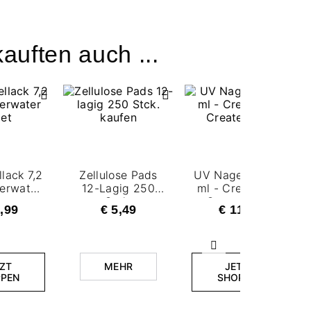
auften auch ...
lack 7,2
Zellulose Pads
UV Nagellack 7,2
erwater
12-Lagig 250
ml - Create Art,
let
Stck.
Create More
,99
€ 5,49
€ 11,99
Weiter
ZT
MEHR
JETZT
PEN
SHOPPEN