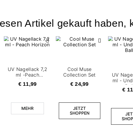
esen Artikel gekauft haben, k
UV Nagellack 7,2
Cool Muse
ml -Peach
Collection Set
UV Nagel
Horizon
ml - Und
€ 11,99
€ 24,99
Bal
€ 11
MEHR
JETZT
SHOPPEN
JET
SHOP