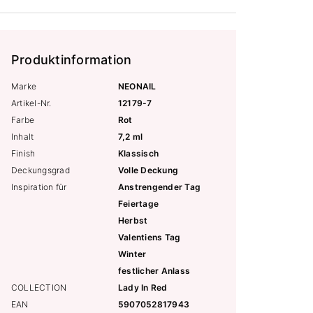
Produktinformation
Marke
NEONAIL
Artikel-Nr.
12179-7
Farbe
Rot
Inhalt
7,2 ml
Finish
Klassisch
Deckungsgrad
Volle Deckung
Inspiration für
Anstrengender Tag
Feiertage
Herbst
Valentiens Tag
Winter
festlicher Anlass
COLLECTION
Lady In Red
EAN
5907052817943