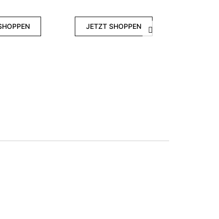
SHOPPEN
JETZT SHOPPEN
Weiter
UV Nagell
Se
€ 
JETZT