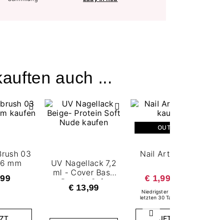
auften auch ...
OUTLET
Brush 03
Nail Art Palette
 6 mm
UV Nagellack 7,2
ml - Cover Base
,99
€ 1,99
€ 5,49
Protein Soft
€ 13,99
Nude
Niedrigster Preis in den
letzten 30 Tagen: 5.49 €
Weiter
ZT
JETZT