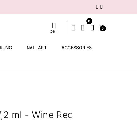
Weiter
0
0
DE
ERUNG
NAIL ART
ACCESSORIES
,2 ml - Wine Red