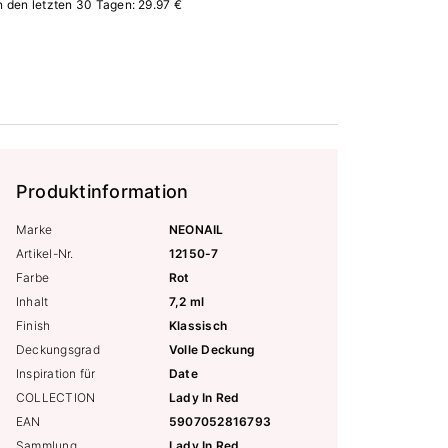
in den letzten 30 Tagen: 29.97 €
Produktinformation
Marke
NEONAIL
Artikel-Nr.
12150-7
Farbe
Rot
Inhalt
7,2 ml
Finish
Klassisch
Deckungsgrad
Volle Deckung
Inspiration für
Date
COLLECTION
Lady In Red
EAN
5907052816793
Sammlung
Lady In Red