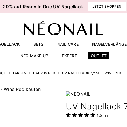
-20% auf Ready In One UV Nagellack
JETZT SHOPPEN
AGELLACK
SETS
NAIL CARE
NAGELVERLÄNG
NEO MAKE UP
EXPERT
OUTLET
ACK
FARBEN
LADY IN RED
UV NAGELLACK 7,2 ML - WINE RED
UV Nagellack 7
5.0
(
1
)