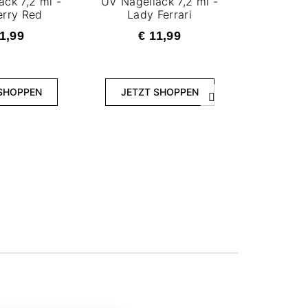
ck 7,2 ml -
UV Nagellack 7,2 ml -
rry Red
Lady Ferrari
1,99
€ 11,99
SHOPPEN
JETZT SHOPPEN
Weiter
UV Nagell
Fiery
€ 
JETZT