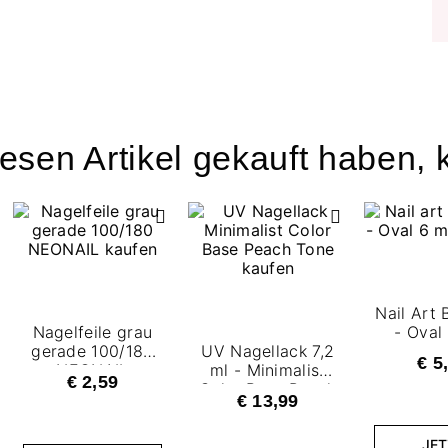
esen Artikel gekauft haben, k
Nail Art 
Nagelfeile grau
- Oval
gerade 100/180
UV Nagellack 7,2
€ 5
NEONAIL
ml - Minimalist
€ 2,59
Color Base Peach
€ 13,99
Tone
JET