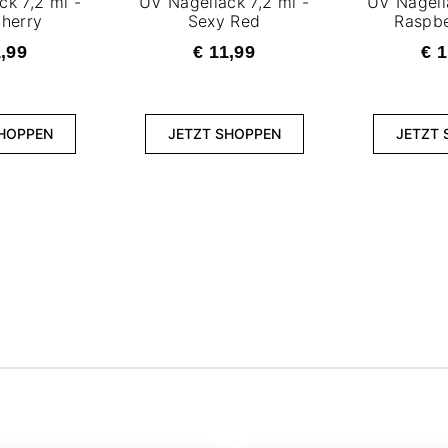
ck 7,2 ml -
UV Nagellack 7,2 ml -
UV Nagella
Cherry
Sexy Red
Raspbe
1,99
€ 11,99
€ 1
SHOPPEN
JETZT SHOPPEN
JETZT 