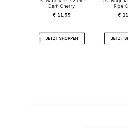
UV Nagellack 7,2 ml -
UV Nagella
Dark Cherry
Ripe 
€ 11,99
€ 1
JETZT SHOPPEN
JETZT 
Zurück