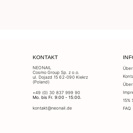
KONTAKT
IN
NEONAIL
Über
Cosmo Group Sp. z o.o.
Kont
ul. Dojazd 15 62-090 Kiekrz
(Poland)
Über
Impr
+49 (0) 30 837 999 90
Mo. bis Fr. 9:00 - 15:00.
15% 
kontakt@neonail.de
FAQ