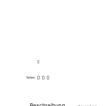
Weiter
Teilen:
Teilen
Tweet
Pinterest
Beschreibung