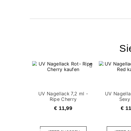
Si
UV Nagellack 7,2 ml -
UV Nagella
Ripe Cherry
Sexy
€ 11,99
€ 1