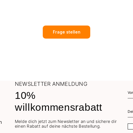
Frage stellen
NEWSLETTER ANMELDUNG
10%
willkommensrabatt
Melde dich jetzt zum Newsletter an und sichere dir
einen Rabatt auf deine nächste Bestellung.