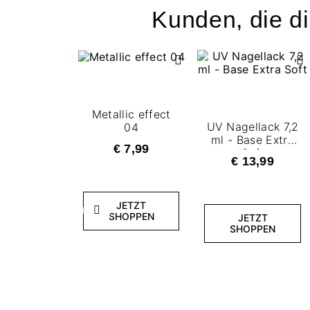
Kunden, die di
Metallic effect
UV Nagellack 7,2
04
ml - Base Extra
€ 7,99
Soft
€ 13,99
JETZT
Zurück
SHOPPEN
JETZT
SHOPPEN