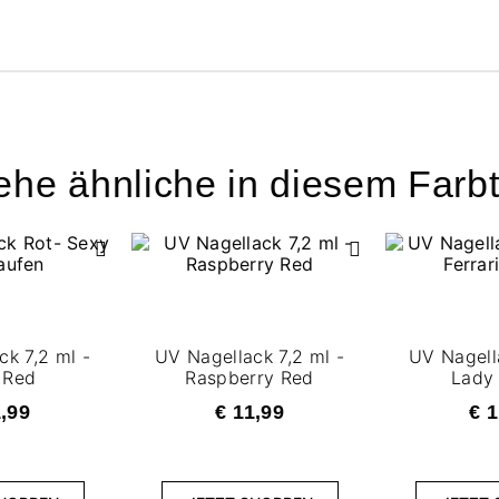
ehe ähnliche in diesem Farb
ck 7,2 ml -
UV Nagellack 7,2 ml -
UV Nagella
 Red
Raspberry Red
Lady 
1,99
€ 11,99
€ 1