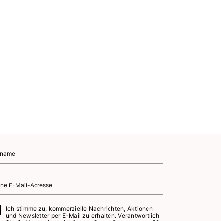
Ich stimme zu, kommerzielle Nachrichten, Aktionen
und Newsletter per E-Mail zu erhalten. Verantwortlich