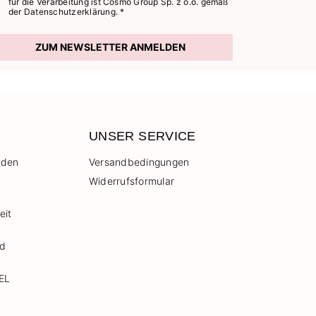
für die Verarbeitung ist Cosmo Group Sp. z o.o. gemäß
der
Datenschutzerklärung. *
ZUM NEWSLETTER ANMELDEN
UNSER SERVICE
 den
Versandbedingungen
Widerrufsformular
eit
nd
EL