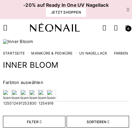
-20% auf Ready In One UV Nagellack
JETZT SHOPPEN
0
STARTSEITE
MANIKÜRE & PEDIKÜRE
UV NAGELLACK
FARBEN
INNER BLOOM
Finish
Farbton auswählen
2
Confetti
2
Klassisch
3
Neon
FILTER
SORTIEREN
Deckungsgrad