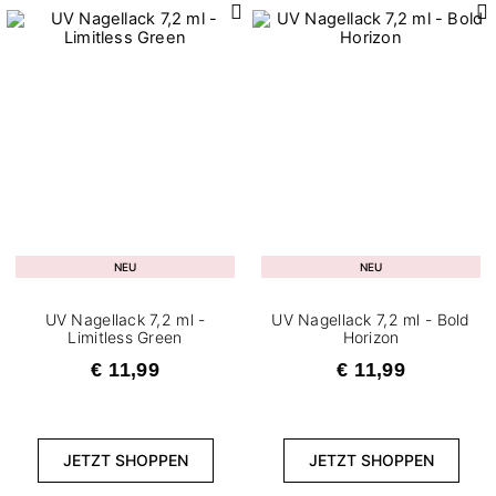
2
Halbtransparent
5
Volle Deckung
Inhalt
7
7,2 ml
FILTER ZURÜCKSETZEN
NEU
NEU
UV Nagellack 7,2 ml -
UV Nagellack 7,2 ml - Bold
Limitless Green
Horizon
€ 11,99
€ 11,99
JETZT SHOPPEN
JETZT SHOPPEN