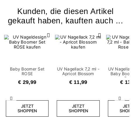
Kunden, die diesen Artikel
gekauft haben, kauften auch ...
Baby Boomer Set
UV Nagellack 7,2 ml -
UV Nagellac
ROSE
Apricot Blossom
Baby Boo
Ba
€ 29,99
€ 11,99
€ 13
Zurück
Weite
JETZT
JETZT
JET
SHOPPEN
SHOPPEN
SHOP