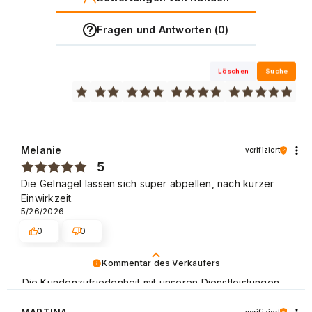
Fragen und Antworten (0)
Löschen
Suche
Melanie
verifiziert
5
Die Gelnägel lassen sich super abpellen, nach kurzer
Einwirkzeit.
5/26/2026
0
0
Kommentar des Verkäufers
Die Kundenzufriedenheit mit unseren Dienstleistungen
ist uns sehr wichtig und wir freuen uns, dass es diesmal
gelungen ist. Mit freundlichen Grüßen.
verifiziert