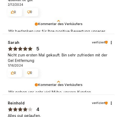
2/12/2024
0
0
Kommentar des Verkäufers
Wir bedanken uns für Ihre positive Bewertung unseres
Shops. Wir empfehlen uns für die Zukunft. Freundliche
Grüße
Sarah
verifiziert
5
Nicht zum ersten Mal gekauft. Bin sehr zufrieden mit der
Gel Entfernung
1/16/2024
0
0
Kommentar des Verkäufers
Wir geben uns sehr viel Mühe, unsere Kunden
zufrieden zu stellen.
Reinhold
verifiziert
Vielen Dank für Ihr positives Feedback und wir laden
4
Sie erneut ein! Liebe Grüße
Alles gut gelaufen.