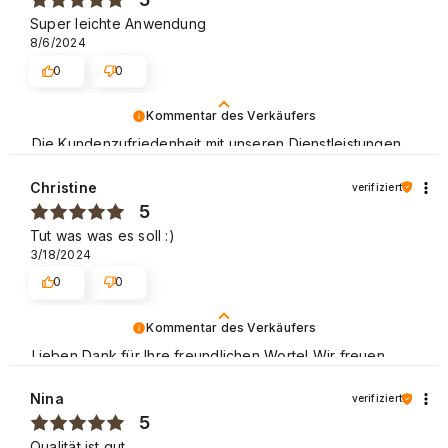
Super leichte Anwendung
8/6/2024
0
0
Kommentar des Verkäufers
Die Kundenzufriedenheit mit unseren Dienstleistungen
ist uns sehr wichtig und wir freuen uns, dass es diesmal
gelungen ist. Mit freundlichen Grüßen.
Christine
verifiziert
5
Tut was was es soll :)
3/18/2024
0
0
Kommentar des Verkäufers
Lieben Dank für Ihre freundlichen Worte! Wir freuen
uns, dass der Einkauf problemlos verlaufen ist und wir
unseren Kunden einen guten Service bieten können.
Nina
verifiziert
Danke nochmal! Mit freundlichen Grüßen
5
Qualität ist gut