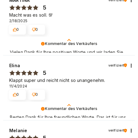
MARTINA
5
Macht was es soll. 💯
2/18/2025
0
0
Kommentar des Verkäufers
Vielen Dank für Ihre positiven Worte und wir laden Sie
wieder zum Shoppen ein.
Elina
verifiziert
Schöne Grüße
5
Klappt super und reicht nicht so unangenehm.
11/4/2024
0
0
Kommentar des Verkäufers
Besten Dank für Ihre freundlichen Worte. Das ist für uns
eine große Motivation, unsere Arbeit weiter gut zu
machen. Mit freundlichen Grüßen.
Melanie
verifiziert
5