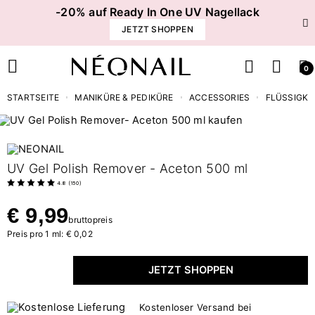
-20% auf Ready In One UV Nagellack
JETZT SHOPPEN
0
STARTSEITE
MANIKÜRE & PEDIKÜRE
ACCESSORIES
FLÜSSIGKE
UV Gel Polish Remover - Aceton 500 ml
4.8
(
150
)
€ 9,99
bruttopreis
Preis pro 1 ml: € 0,02
JETZT SHOPPEN
Kostenloser Versand bei