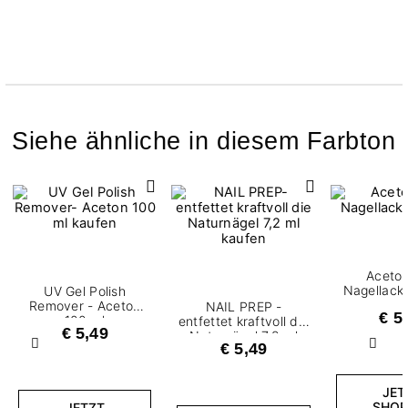
Siehe ähnliche in diesem Farbton
Aceto
Nagellack
UV Gel Polish
Remover - Aceton
NAIL PREP -
€ 5
100 ml
entfettet kraftvoll die
€ 5,49
Naturnägel 7,2 ml
€ 5,49
Zurück
Weite
JET
SHOP
JETZT