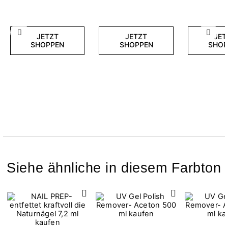
Zurück
Weite
JETZT
JETZT
JET
SHOPPEN
SHOPPEN
SHOP
Siehe ähnliche in diesem Farbton