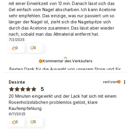
mit einer Einwirkzeit von 12 min. Danach lässt sich das
Gel einfach vom Nagel abscharben. Ich kann Acetone
sehr empfehlen. Das einzige, was nur passiert: um so
länger der Nagel ist, zieht sich die Nagelspitze sich
durch das Acetone zusammen. Das lässt aber wieder
nach, sobald man das Altmaterial entfernt hat.
7/2/2025
0
0
Kommentar des Verkäufers
Besten Dank für die Auswahl von unserem Store und für
Ihre positive Bewertung. Wir laden Sie zu weiteren
Einkäufen in unserem Store ein! Mit freundlichen Grüßen
Desirée
verifiziert
5
20 Minuten eingewirkt und der Lack hat sich mit einem
Rosenholzstäbchen problemlos gelöst, klare
Kaufempfehlung
6/11/2025
0
0