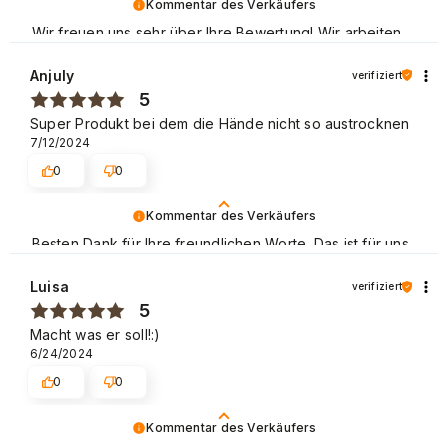
Kommentar des Verkäufers
Wir freuen uns sehr über Ihre Bewertung! Wir arbeiten
schwer daran, die Anforderungen von unseren allen
Kunden zu erfüllen, und wir sind froh, dass wir es
Anjuly
verifiziert
diesmal geschafft haben. Wir hoffen, dass Sie uns
5
wieder besuchen. Beste Grüße
Super Produkt bei dem die Hände nicht so austrocknen
7/12/2024
0
0
Kommentar des Verkäufers
Besten Dank für Ihre freundlichen Worte. Das ist für uns
eine große Motivation, unsere Arbeit weiter gut zu
machen. Mit freundlichen Grüßen.
Luisa
verifiziert
5
Macht was er soll!:)
6/24/2024
0
0
Kommentar des Verkäufers