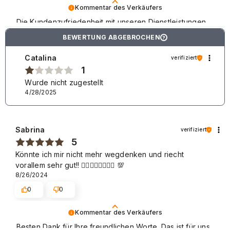
Kommentar des Verkäufers
Die Kundenzufriedenheit mit unseren Dienstleistungen
ist uns sehr wichtig und wir freuen uns, dass es diesmal
BEWERTUNG ABGEBROCHEN
?
gelungen ist. Mit freundlichen Grüßen.
Catalina
verifiziert
1
Wurde nicht zugestellt
4/28/2025
Sabrina
verifiziert
5
Könnte ich mir nicht mehr wegdenken und riecht
vorallem sehr gut!! 👍🏻👍🏻👍🏻👍🏻 💯
8/26/2024
0
0
Kommentar des Verkäufers
Besten Dank für Ihre freundlichen Worte. Das ist für uns