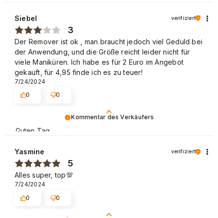
eine große Motivation, unsere Arbeit weiter gut zu
machen. Mit freundlichen Grüßen.
Siebel
verifiziert
3
Der Remover ist ok , man braucht jedoch viel Geduld bei
der Anwendung, und die Größe reicht leider nicht für
viele Maniküren. Ich habe es für 2 Euro im Angebot
gekauft, für 4,95 finde ich es zu teuer!
7/24/2024
0
0
Kommentar des Verkäufers
Guten Tag,
besten Dank, dass Sie sich die Zeit genommen haben,
Yasmine
verifiziert
Ihre Eindrücke zu schildern.
5
Wir versuchen immer kundenfreundliche Preise
Alles super, top💯
anzubieten, aber wir werden Ihren Hinweis intern
7/24/2024
beschprechen. Liebe Grüße, NEONAIL Team.
0
0