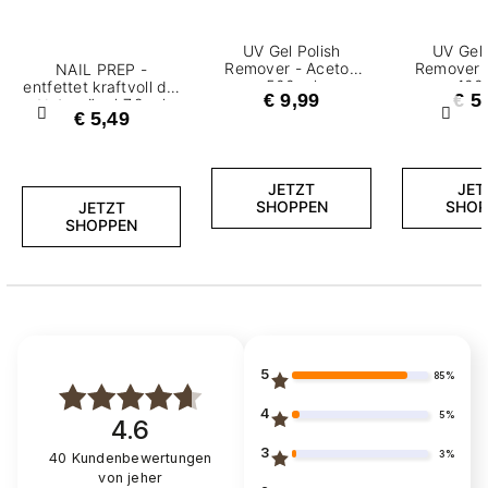
UV Gel Polish
UV Gel 
Remover - Aceton
Remover 
NAIL PREP -
500 ml
100
entfettet kraftvoll die
€ 9,99
€ 5
Naturnägel 7,2 ml
€ 5,49
Zurück
Weite
JETZT
JET
SHOPPEN
SHOP
JETZT
SHOPPEN
5
85%
4
5%
4.6
3
3%
40
Kundenbewertungen
von jeher