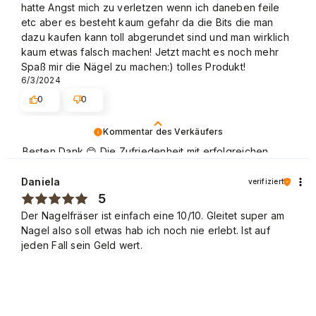
hatte Angst mich zu verletzen wenn ich daneben feile
etc aber es besteht kaum gefahr da die Bits die man
dazu kaufen kann toll abgerundet sind und man wirklich
kaum etwas falsch machen! Jetzt macht es noch mehr
Spaß mir die Nägel zu machen:) tolles Produkt!
6/3/2024
0
0
Kommentar des Verkäufers
Besten Dank 😊 Die Zufriedenheit mit erfolgreichen
Einkäufen im NEONAIL Store freut uns sehr. Schöne
Grüße
Daniela
verifiziert
5
Der Nagelfräser ist einfach eine 10/10. Gleitet super am
Nagel also soll etwas hab ich noch nie erlebt. Ist auf
jeden Fall sein Geld wert.
3/16/2024
0
0
Kommentar des Verkäufers