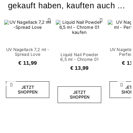
gekauft haben, kauften auch ...
UV Nagellack 7,2 ml -
UV Nagellac
Spread Love
Perfec
Liquid Nail Powder
6,5 ml - Chrome 01
€ 11,99
€ 11
€ 13,99
Zurück
Weite
JETZT
JET
SHOPPEN
SHOP
JETZT
SHOPPEN