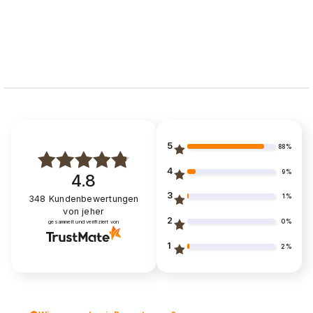
5
88%
4
9%
4.8
3
1%
348
Kundenbewertungen
von jeher
2
0%
gesammelt und verifiziert von
1
2%