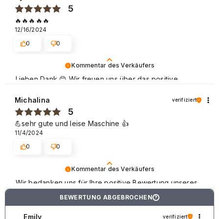
5
🔥🔥🔥🔥🔥
12/16/2024
0
0
Kommentar des Verkäufers
Lieben Dank 😊 Wir freuen uns über das positive
Feedback von unseren Kunden, die gerne wieder bei
uns einkaufen. Beste Grüße
Michalina
verifiziert
5
💪sehr gute und leise Maschine 👍️
11/4/2024
0
0
Kommentar des Verkäufers
Wir bedanken uns für Ihre positive Bewertung unseres
Shops. Wir empfehlen uns für die Zukunft. Freundliche
BEWERTUNG ABGEBROCHEN
?
Grüße
Emily
verifiziert