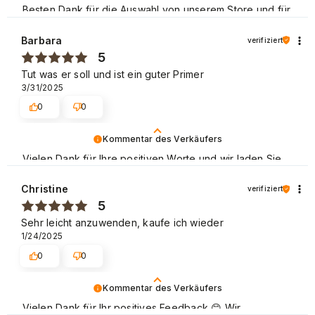
Besten Dank für die Auswahl von unserem Store und für
Ihre positive Bewertung. Wir laden Sie zu weiteren
Einkäufen in unserem Store ein! Mit freundlichen Grüßen
Barbara
verifiziert
5
Tut was er soll und ist ein guter Primer
3/31/2025
0
0
Kommentar des Verkäufers
Vielen Dank für Ihre positiven Worte und wir laden Sie
wieder zum Shoppen ein.
Christine
verifiziert
Schöne Grüße
5
Sehr leicht anzuwenden, kaufe ich wieder
1/24/2025
0
0
Kommentar des Verkäufers
Vielen Dank für Ihr positives Feedback 😊 Wir