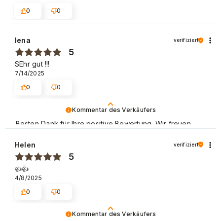
0
0
lena
verifiziert
5
SEhr gut !!!
7/14/2025
0
0
Kommentar des Verkäufers
Besten Dank für Ihre positive Bewertung. Wir freuen
uns, dass Sie mit unseren Dienstleistungen zufrieden
sind und wir laden Sie ein, wieder in unserem Store
Helen
verifiziert
einzukaufen. Liebe Grüße
5
👍️👍️
4/8/2025
0
0
Kommentar des Verkäufers