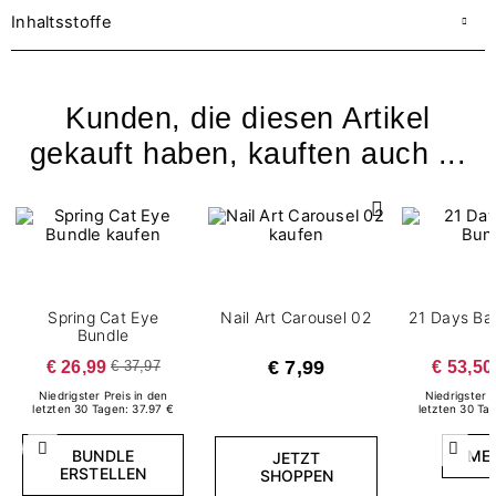
Inhaltsstoffe
Kunden, die diesen Artikel
gekauft haben, kauften auch ...
Spring Cat Eye
Nail Art Carousel 02
21 Days Ba
Bundle
€ 26,99
€ 7,99
€ 53,50
€ 37,97
Niedrigster Preis in den
Niedrigster P
letzten 30 Tagen: 37.97 €
letzten 30 Ta
BUNDLE
ME
Zurück
Weite
JETZT
ERSTELLEN
SHOPPEN