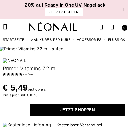
-20% auf Ready In One UV Nagellack
JETZT SHOPPEN
0
STARTSEITE
MANIKÜRE & PEDIKÜRE
ACCESSORIES
FLÜSSIGKE
Primer Vitamins 7,2 ml
4.8
(
366
)
€ 5,49
bruttopreis
Preis pro 1 ml: € 0,76
JETZT SHOPPEN
Kostenloser Versand bei