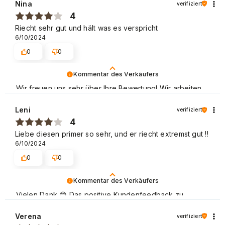
auch in Schönheitssalons großer Beliebtheit erfreut,
Nina
verifiziert
schmeichelt uns sehr. Liebe Grüße
4
Riecht sehr gut und hält was es verspricht
6/10/2024
0
0
Kommentar des Verkäufers
Wir freuen uns sehr über Ihre Bewertung! Wir arbeiten
schwer daran, die Anforderungen von unseren allen
Kunden zu erfüllen, und wir sind froh, dass wir es
Leni
verifiziert
diesmal geschafft haben. Wir hoffen, dass Sie uns
4
wieder besuchen. Beste Grüße
Liebe diesen primer so sehr, und er riecht extremst gut !!
6/10/2024
0
0
Kommentar des Verkäufers
Vielen Dank 😊 Das positive Kundenfeedback zu
unserer Marke, die sich sowohl im Heimgebrauch als
auch in Schönheitssalons großer Beliebtheit erfreut,
Verena
verifiziert