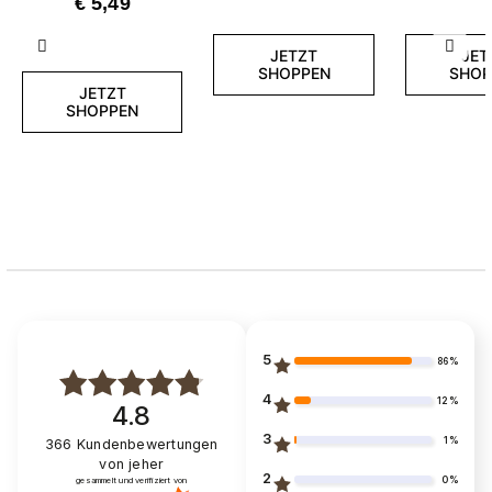
€ 5,49
Zurück
Weite
JETZT
JET
SHOPPEN
SHOP
JETZT
SHOPPEN
5
86%
4
12%
4.8
3
1%
366
Kundenbewertungen
von jeher
2
0%
gesammelt und verifiziert von