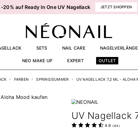
-20% auf Ready In One UV Nagellack
JETZT SHOPPEN
AGELLACK
SETS
NAIL CARE
NAGELVERLÄNG
NEO MAKE UP
EXPERT
OUTLET
ACK
FARBEN
SPRING/SUMMER
UV NAGELLACK 7,2 ML - ALOHA
UV Nagellack 
4.6
(
84
)