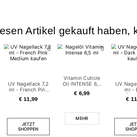
esen Artikel gekauft haben, k
Vitamin Cuticle
UV Nagellack 7,2
Oil INTENSE 6,5
UV Nagel
ml - French Pink
ml
ml - 
€ 6,99
Medium
Obsi
€ 11,99
€ 11
MEHR
JETZT
JET
SHOPPEN
SHOP