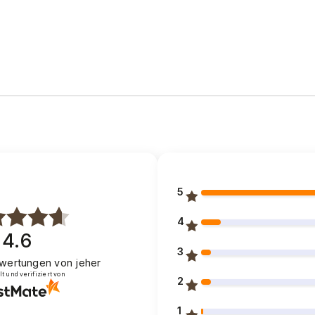
5
4
4.6
3
wertungen
von jeher
 und verifiziert von
2
1