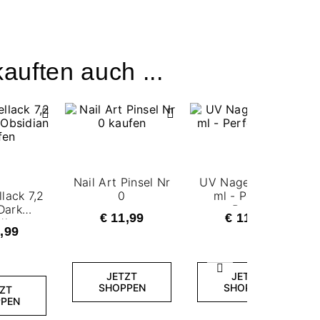
auften auch ...
Nail Art Pinsel Nr
UV Nagellack 7,2
lack 7,2
0
ml - Perfect
Dark
Berry
€ 11,99
€ 11,99
dian
,99
Weiter
JETZT
JETZT
SHOPPEN
SHOPPEN
ZT
PEN