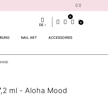
Weiter
0
0
DE
ERUNG
NAIL ART
ACCESSORIES
 MOOD
7,2 ml - Aloha Mood