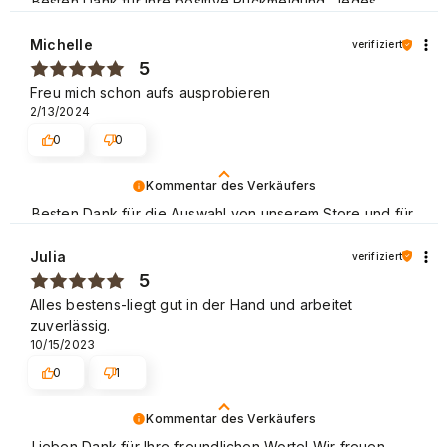
Besten Dank für Ihre positive Rückmeldung. Jedes
Feedback ist uns wichtig und ermöglicht uns, unsere
Dienstleistungen ständig zu verbessern. Liebe Grüße
Michelle
verifiziert
5
Freu mich schon aufs ausprobieren
2/13/2024
0
0
Kommentar des Verkäufers
Besten Dank für die Auswahl von unserem Store und für
Ihre positive Bewertung. Wir laden Sie zu weiteren
Einkäufen in unserem Store ein! Mit freundlichen Grüßen
Julia
verifiziert
5
Alles bestens-liegt gut in der Hand und arbeitet
zuverlässig.
10/15/2023
0
1
Kommentar des Verkäufers
Lieben Dank für Ihre freundlichen Worte! Wir freuen