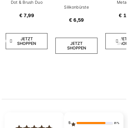
Dot & Brush Duo
Metal
Silikonbürste
€ 7,99
€ 1
€ 6,59
JETZT
JET
Zurück
Weite
SHOPPEN
SHOP
JETZT
SHOPPEN
5
81%