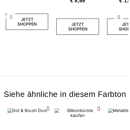
€ 8,99
€ 11
Zurück
Weite
JETZT
SHOPPEN
JETZT
JET
SHOPPEN
SHOP
Siehe ähnliche in diesem Farbton