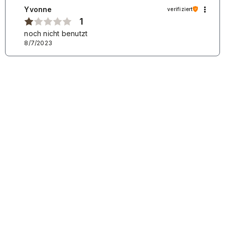
diesmal geschafft haben. Wir hoffen, dass Sie uns
Yvonne
verifiziert
wieder besuchen. Beste Grüße
1
noch nicht benutzt
8/7/2023
Stephanie
verifiziert
5
Sehr gutes produkt
6/7/2023
0
1
Kommentar des Verkäufers
Vielen Dank für Ihre positiven Worte und wir laden Sie
wieder zum Shoppen ein.
Fanny
verifiziert
Schöne Grüße
5
Kundenbewertung des Produkts:
Ausgezeichnet
7/16/2025