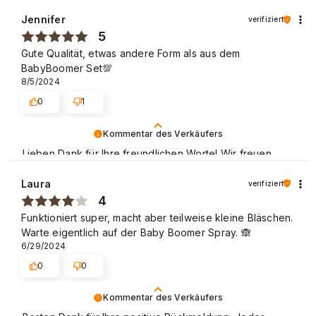
Jennifer
verifiziert
5
Gute Qualität, etwas andere Form als aus dem
BabyBoomer Set💯
8/5/2024
0
1
Kommentar des Verkäufers
Lieben Dank für Ihre freundlichen Worte! Wir freuen
uns, dass der Einkauf problemlos verlaufen ist und wir
unseren Kunden einen guten Service bieten können.
Laura
verifiziert
Danke nochmal! Mit freundlichen Grüßen
4
Funktioniert super, macht aber teilweise kleine Bläschen.
Warte eigentlich auf der Baby Boomer Spray. 🙈
6/29/2024
0
0
Kommentar des Verkäufers