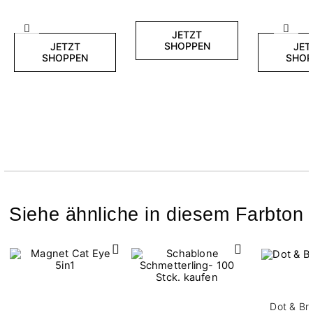
Zurück
Weite
JETZT
SHOPPEN
JETZT
JET
SHOPPEN
SHOP
Siehe ähnliche in diesem Farbton
Dot & Br