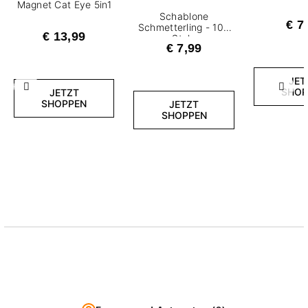
Magnet Cat Eye 5in1
Schablone
€ 7
Schmetterling - 100
€ 13,99
Stck.
€ 7,99
JET
Zurück
Weite
SHOP
JETZT
SHOPPEN
JETZT
SHOPPEN