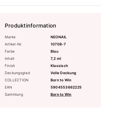
Produktinformation
Marke
NEONAIL
Artikel-Nr.
10708-7
Farbe
Blau
Inhalt
7,2 ml
Finish
Klassisch
Deckungsgrad
Volle Deckung
COLLECTION
Born to Win
EAN
5904553662225
Sammlung
Born to Win