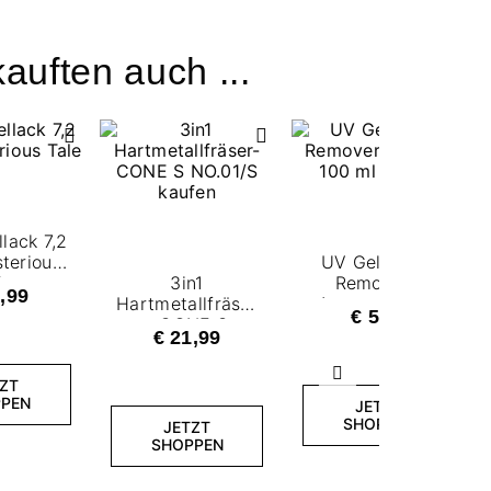
auften auch ...
lack 7,2
terious
UV Gel Polish
le
3in1
Remover -
,99
Hartmetallfräser
Aceton 100 ml
€ 5,49
- CONE S
€ 21,99
NO.01/S
Weiter
ZT
PEN
JETZT
SHOPPEN
JETZT
SHOPPEN