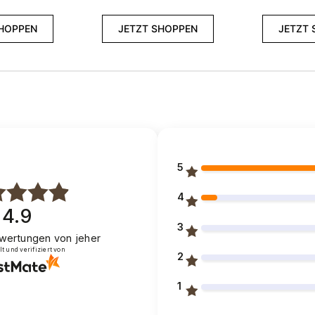
SHOPPEN
JETZT SHOPPEN
JETZT 
5
4
4.9
3
wertungen
von jeher
 und verifiziert von
2
1