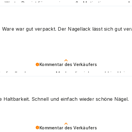
n Worte. Das ist für uns eine große Motivation, unsere A
ie Ware war gut verpackt. Der Nagellack lässt sich gut ve
Kommentar des Verkäufers
denfeedback zu unserer Marke, die sich sowohl im Heimg
eit erfreut, schmeichelt uns sehr. Liebe Grüße
ie Haltbarkeit. Schnell und einfach wieder schöne Nägel.
Kommentar des Verkäufers