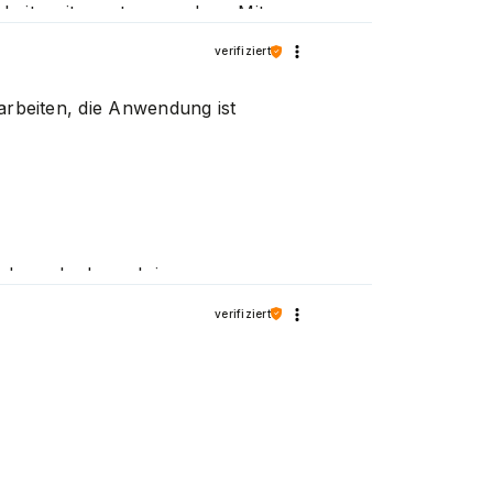
rbeit weiter gut zu machen. Mit
verifiziert
rarbeiten, die Anwendung ist
ebrauch als auch in
verifiziert