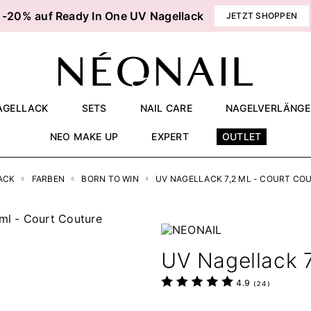
-20% auf Ready In One UV Nagellack
JETZT SHOPPEN
AGELLACK
SETS
NAIL CARE
NAGELVERLÄNG
NEO MAKE UP
EXPERT
OUTLET
ACK
FARBEN
BORN TO WIN
UV NAGELLACK 7,2 ML - COURT CO
UV Nagellack 7
4.9
(
24
)