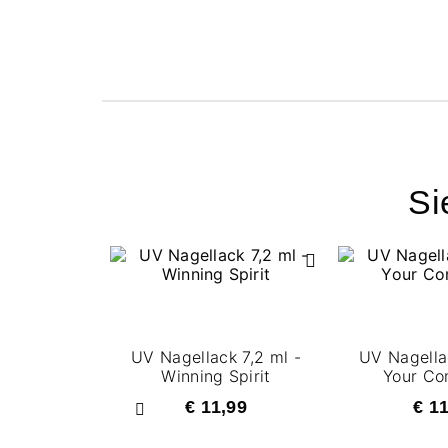
Si
UV Nagellack 7,2 ml -
UV Nagella
Winning Spirit
Your C
€ 11,99
€ 1
Zurück