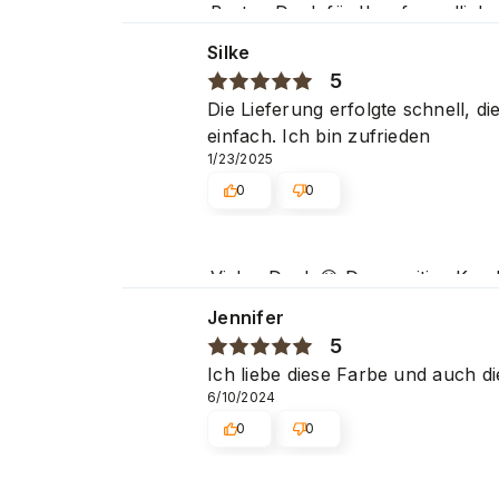
Besten Dank für Ihre freundliche
freundlichen Grüßen.
Silke
5
Die Lieferung erfolgte schnell, d
einfach. Ich bin zufrieden
1/23/2025
0
0
Vielen Dank 😊 Das positive Kun
Schönheitssalons großer Beliebth
Jennifer
5
Ich liebe diese Farbe und auch d
6/10/2024
0
0