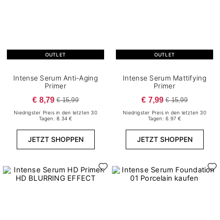
6
4,3 g
2
5 g
5
5 ml
2
6 g
OUTLET
OUTLET
1
6,5 g
Intense Serum Anti-Aging
Intense Serum Mattifying
1
Primer
Primer
6,5 ml
Dichte
€ 8,79
€ 7,99
€ 15,99
€ 15,99
2
7 g
Niedrigster Preis in den letzten 30
Niedrigster Preis in den letzten 30
1
6
Düster
9 ml
Tagen: 8.34 €
Tagen: 6.97 €
9
Flüssig
JETZT SHOPPEN
JETZT SHOPPEN
1
Gel
36
Kremig
2
Lose
3
Ölig
2
Pudrig