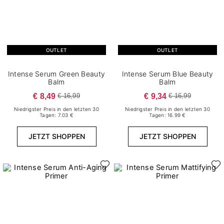
Deckungsgrad
5
Gut deckend
OUTLET
OUTLET
11
Leicht deckend
5
Mittel deckend
Intense Serum Green Beauty
Intense Serum Blue Beauty
Balm
Balm
1
Transparent
€ 8,49
€ 9,34
€ 16,99
€ 16,99
4
Volle Deckung
Niedrigster Preis in den letzten 30
Niedrigster Preis in den letzten 30
Tagen: 7.03 €
Tagen: 16.99 €
Inhalt
JETZT SHOPPEN
JETZT SHOPPEN
4
10 g
3
10 ml
1
12 g
1
15 ml
21
30 ml