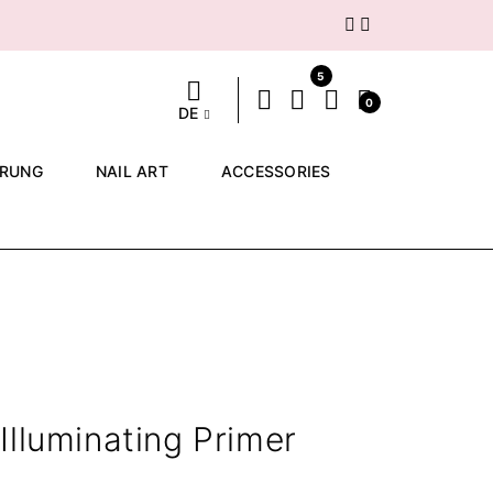
Weiter
5
0
DE
ERUNG
NAIL ART
ACCESSORIES
Illuminating Primer