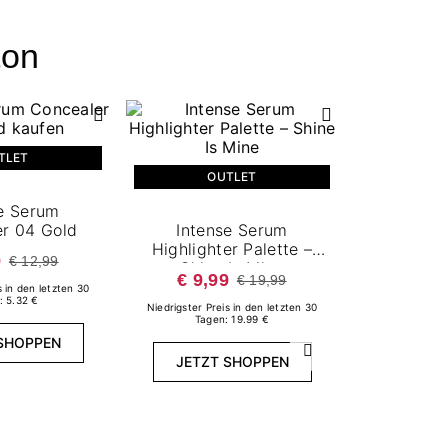
ton
TLET
OUTLET
e Serum
r 04 Gold
Intense Serum
Highlighter Palette –
9
€ 12,99
Shine Is Mine
€ 9,99
€ 19,99
s in den letzten 30
: 5.32 €
Niedrigster Preis in den letzten 30
Tagen: 19.99 €
O
SHOPPEN
Weiter
JETZT SHOPPEN
Inten
Lip&Ch
P
€ 5,