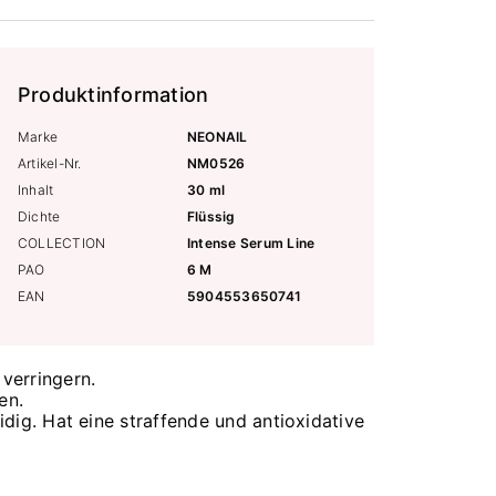
Produktinformation
Marke
NEONAIL
Artikel-Nr.
NM0526
Inhalt
30 ml
Dichte
Flüssig
COLLECTION
Intense Serum Line
PAO
6 M
EAN
5904553650741
 verringern.
en.
ig. Hat eine straffende und antioxidative