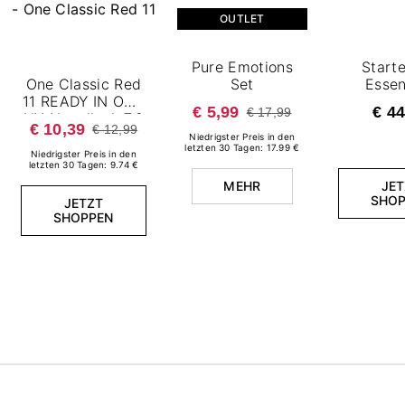
OUTLET
Pure Emotions
Starte
One Classic Red
Set
Essen
11 READY IN ONE
€ 5,99
€ 44
€ 17,99
UV Nagellack 7,2
€ 10,39
€ 12,99
ml
Niedrigster Preis in den
letzten 30 Tagen: 17.99 €
Niedrigster Preis in den
letzten 30 Tagen: 9.74 €
MEHR
JET
SHOP
JETZT
SHOPPEN