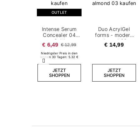
OUTLET
Intense Serum
Duo AcrylGel
Concealer 04
forms - modern
Gold
almond 03
€ 6,49
€ 14,99
€ 12,99
Niedrigster Preis in den
letzten 30 Tagen: 5.32 €
Zurück
JETZT
JETZT
SHOPPEN
SHOPPEN