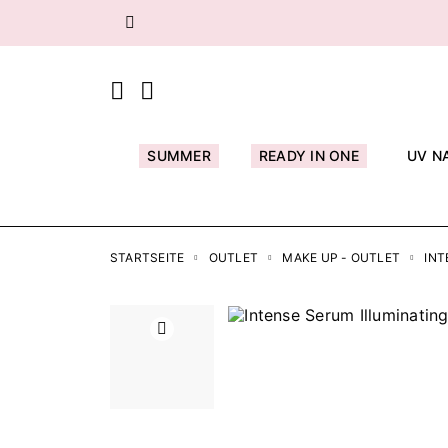
Zurück
SUMMER
READY IN ONE
UV N
STARTSEITE
OUTLET
MAKE UP - OUTLET
INT
Zurück