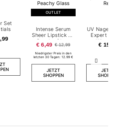
OUTLET
r Set
tials
Intense Serum
UV Nagellack NN
Sheer Lipstick 05
Expert 15 ml -
,99
Peachy Glass
Wine Red
€ 6,49
€ 15,99
€ 12,99
Niedrigster Preis in den
letzten 30 Tagen: 12.99 €
Weiter
ZT
PEN
JETZT
JETZT
SHOPPEN
SHOPPEN