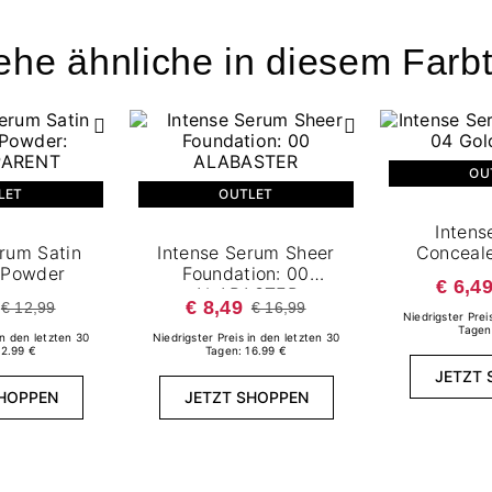
ehe ähnliche in diesem Farb
OU
LET
OUTLET
Intens
erum Satin
Intense Serum Sheer
Conceale
 Powder
Foundation: 00
€ 6,4
ALABASTER
€ 8,49
€ 12,99
€ 16,99
Niedrigster Prei
Tagen
in den letzten 30
Niedrigster Preis in den letzten 30
12.99 €
Tagen: 16.99 €
JETZT 
SHOPPEN
JETZT SHOPPEN