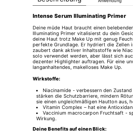
Anwendung
Intense Serum Illuminating Primer
Deine müde Haut braucht einen belebenden
Illuminating Primer vitalisierst du dein Ges
deine Haut trotz Make Up mit genug Feuchti
perfekte Grundlage. Er hydriert die Zellen i
zaubert dank aktiver Inhaltsstoffe wie Nia
solo verwendet werden, aber lässt sich au
dezenter Highlighter auftragen. Für eine u
langanhaltendes, makelloses Make Up.
Wirkstoffe:
Niacinamide - verbessern den Zustand 
stärken die Schutzbarriere, mindern Rötun
sie einen ungleichmäßigen Hautton aus, he
Vitamin Complex – hat eine Antioxidan
Vaccinium macrocarpon Fruchtsaft - sp
Wirkung.
Deine Benefits auf einen Blick: