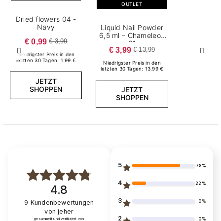
OUTLET
Dried flowers 04 -
Navy
Liquid Nail Powder
6,5 ml – Chameleon
€ 0,99
€ 3,99
01
€ 3,99
€ 13,99
Zurück
Weite
Niedrigster Preis in den
letzten 30 Tagen: 1.99 €
Niedrigster Preis in den
letzten 30 Tagen: 13.99 €
JETZT
SHOPPEN
JETZT
SHOPPEN
5
78%
4
22%
4.8
3
0%
9
Kundenbewertungen
von jeher
2
0%
gesammelt und verifiziert von