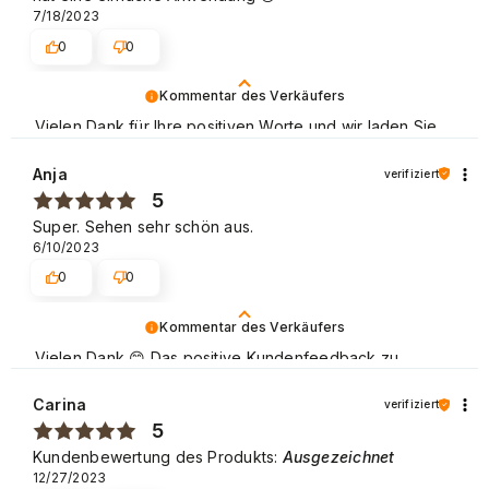
7/18/2023
0
0
Kommentar des Verkäufers
Vielen Dank für Ihre positiven Worte und wir laden Sie
wieder zum Shoppen ein.
Anja
verifiziert
Schöne Grüße
5
Super. Sehen sehr schön aus.
6/10/2023
0
0
Kommentar des Verkäufers
Vielen Dank 😊 Das positive Kundenfeedback zu
unserer Marke, die sich sowohl im Heimgebrauch als
auch in Schönheitssalons großer Beliebtheit erfreut,
Carina
verifiziert
schmeichelt uns sehr. Liebe Grüße
5
Kundenbewertung des Produkts:
Ausgezeichnet
12/27/2023