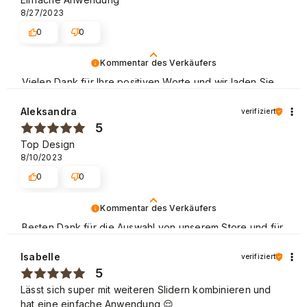
8/27/2023
0
0
Kommentar des Verkäufers
Vielen Dank für Ihre positiven Worte und wir laden Sie
wieder zum Shoppen ein.
Aleksandra
verifiziert
Schöne Grüße
5
Top Design
8/10/2023
0
0
Kommentar des Verkäufers
Besten Dank für die Auswahl von unserem Store und für
Ihre positive Bewertung. Wir laden Sie zu weiteren
Einkäufen in unserem Store ein! Mit freundlichen Grüßen
Isabelle
verifiziert
5
Lässt sich super mit weiteren Slidern kombinieren und
hat eine einfache Anwendung 😌