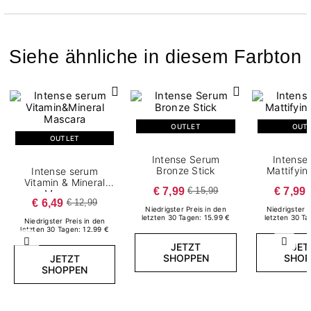
Siehe ähnliche in diesem Farbton
OUTLET
OUT
OUTLET
Intense Serum
Intense
Bronze Stick
Mattifyin
Intense serum
Vitamin & Mineral
€ 7,99
€ 7,99
€ 15,99
Mascara
€ 6,49
€ 12,99
Niedrigster Preis in den
Niedrigster P
letzten 30 Tagen: 15.99 €
letzten 30 Ta
Niedrigster Preis in den
letzten 30 Tagen: 12.99 €
Zurück
Weite
JETZT
JET
SHOPPEN
SHOP
JETZT
SHOPPEN