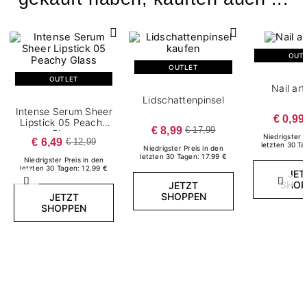
OUT
OUTLET
OUTLET
Nail ar
Lidschattenpinsel
Intense Serum Sheer
€ 0,99
Lipstick 05 Peachy
€ 8,99
€ 17,99
Glass
Niedrigster P
€ 6,49
€ 12,99
letzten 30 Ta
Niedrigster Preis in den
letzten 30 Tagen: 17.99 €
Niedrigster Preis in den
letzten 30 Tagen: 12.99 €
JET
SHOP
JETZT
Zurück
Weite
SHOPPEN
JETZT
SHOPPEN