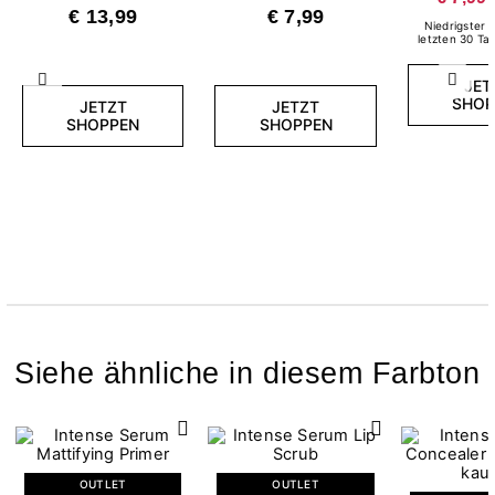
Light Nude
€ 13,99
€ 7,99
Niedrigster P
letzten 30 Ta
JET
Zurück
Weite
SHOP
JETZT
JETZT
SHOPPEN
SHOPPEN
Siehe ähnliche in diesem Farbton
OUTLET
OUTLET