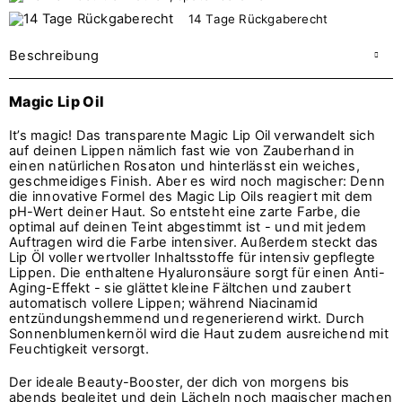
14 Tage Rückgaberecht
Beschreibung
Magic Lip Oil
It’s magic! Das transparente Magic Lip Oil verwandelt sich
auf deinen Lippen nämlich fast wie von Zauberhand in
einen natürlichen Rosaton und hinterlässt ein weiches,
geschmeidiges Finish. Aber es wird noch magischer: Denn
die innovative Formel des Magic Lip Oils reagiert mit dem
pH-Wert deiner Haut. So entsteht eine zarte Farbe, die
optimal auf deinen Teint abgestimmt ist - und mit jedem
Auftragen wird die Farbe intensiver. Außerdem steckt das
Lip Öl voller wertvoller Inhaltsstoffe für intensiv gepflegte
Lippen. Die enthaltene Hyaluronsäure sorgt für einen Anti-
Aging-Effekt - sie glättet kleine Fältchen und zaubert
automatisch vollere Lippen; während Niacinamid
entzündungshemmend und regenerierend wirkt. Durch
Sonnenblumenkernöl wird die Haut zudem ausreichend mit
Feuchtigkeit versorgt.
Der ideale Beauty-Booster, der dich von morgens bis
abends begleitet und dein Lächeln noch magischer machen