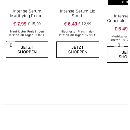
OUT
Intense Serum
Intense Serum Lip
Mattifying Primer
Scrub
Intense
Concealer 
€ 7,99
€ 6,49
€ 15,99
€ 12,99
€ 6,49
Niedrigster Preis in den
Niedrigster Preis in den
letzten 30 Tagen: 6.97 €
letzten 30 Tagen: 12.99 €
Niedrigster P
letzten 30 Ta
Zurück
Weite
JETZT
JETZT
SHOPPEN
SHOPPEN
JET
SHOP