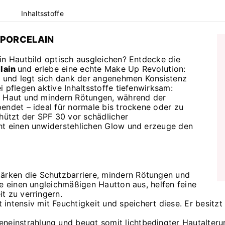
Inhaltsstoffe
1 PORCELAIN
in Hautbild optisch ausgleichen? Entdecke die
lain
und erlebe eine echte Make Up Revolution:
ut und legt sich dank der angenehmen Konsistenz
 pflegen aktive Inhaltsstoffe tiefenwirksam:
er Haut und mindern Rötungen, während der
endet – ideal für normale bis trockene oder zu
ützt der SPF 30 vor schädlicher
ht einen unwiderstehlichen Glow und erzeuge den
tärken die Schutzbarriere, mindern Rötungen und
sie einen ungleichmäßigen Hautton aus, helfen feine
it zu verringern.
intensiv mit Feuchtigkeit und speichert diese. Er besitzt
eneinstrahlung und beugt somit lichtbedingter Hautalteru