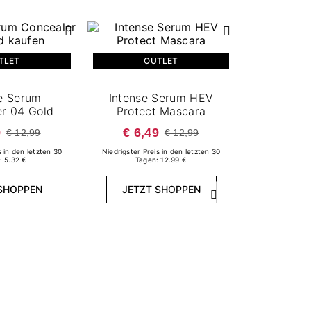
TLET
OUTLET
e Serum
Intense Serum HEV
r 04 Gold
Protect Mascara
9
€ 6,49
€ 12,99
€ 12,99
s in den letzten 30
Niedrigster Preis in den letzten 30
: 5.32 €
Tagen: 12.99 €
O
SHOPPEN
JETZT SHOPPEN
Weiter
Intense S
Beauty
TRAN
€ 8,
Niedrigster Pre
Tage
JETZT