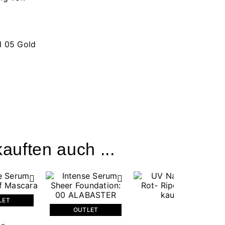
nd 05 Gold
auften auch ...
LET
OUTLET