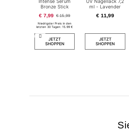
Intense Serum
UV Nagellack 7,2
Bronze Stick
ml - Lavender
€ 7,99
€ 11,99
€ 15,99
Niedrigster Preis in den
letzten 30 Tagen: 15.99 €
Zurück
JETZT
JETZT
SHOPPEN
SHOPPEN
Si