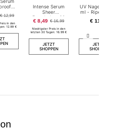
 Serum
proof
Intense Serum
UV Nagellack 7,2
ara
Sheer
ml - Ripe Cherry
€ 12,99
Foundation: 00
€ 8,49
€ 11,99
€ 16,99
ALABASTER
Preis in den
gen: 12.99 €
Niedrigster Preis in den
letzten 30 Tagen: 16.99 €
Weiter
ZT
PEN
JETZT
JETZT
SHOPPEN
SHOPPEN
ton