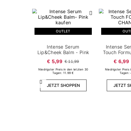
OUTLET
OUT
Intense Serum
Intense S
Lip&Cheek Balm - Pink
Touch Form
€ 5,99
€ 6,99
€ 11,99
Niedrigster Preis in den letzten 30
Niedrigster Preis 
Tagen: 11.99 €
Tagen: 
Zurück
JETZT SHOPPEN
JETZT 