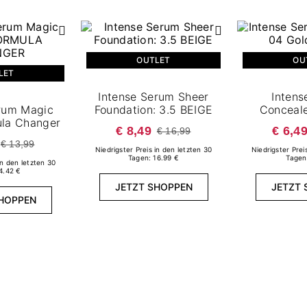
OUTLET
OU
LET
Intense Serum Sheer
Intens
erum Magic
Foundation: 3.5 BEIGE
Conceale
ula Changer
€ 8,49
€ 6,4
€ 16,99
€ 13,99
Niedrigster Preis in den letzten 30
Niedrigster Prei
Tagen: 16.99 €
Tagen
in den letzten 30
4.42 €
JETZT SHOPPEN
JETZT 
SHOPPEN