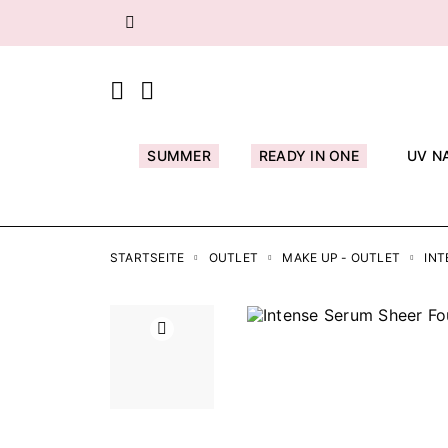
Zurück
SUMMER
READY IN ONE
UV N
STARTSEITE
OUTLET
MAKE UP - OUTLET
INT
Zurück