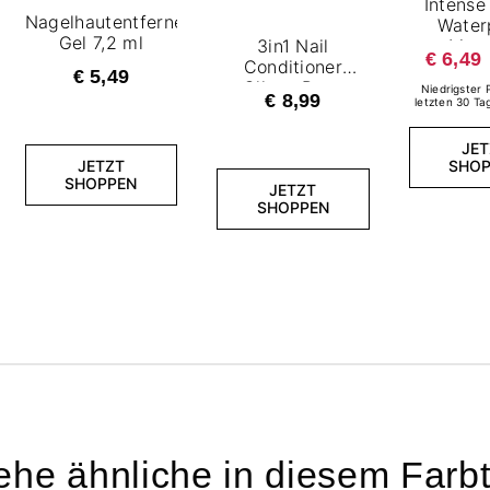
Intense
Nagelhautentferner
Water
Gel 7,2 ml
3in1 Nail
Masc
€ 6,49
Conditioner​
€ 5,49
Glitter Rose
Niedrigster 
€ 8,99
letzten 30 Ta
JET
JETZT
SHOP
SHOPPEN
JETZT
SHOPPEN
ehe ähnliche in diesem Farb