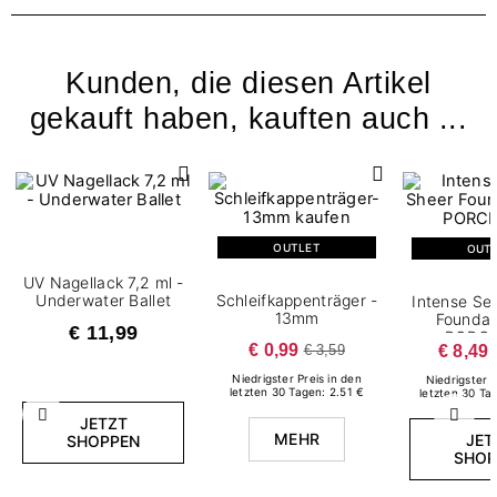
Kunden, die diesen Artikel
gekauft haben, kauften auch ...
OUTLET
OUT
UV Nagellack 7,2 ml -
Underwater Ballet
Schleifkappenträger -
Intense Se
13mm
Foundat
€ 11,99
PORCE
€ 0,99
€ 8,49
€ 3,59
Niedrigster Preis in den
Niedrigster P
letzten 30 Tagen: 2.51 €
letzten 30 Ta
Zurück
Weite
JETZT
MEHR
JET
SHOPPEN
SHOP