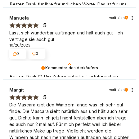
Besten Dank für Ihre freundlichen Worte. Das ist für uns
eine große Motivation, unsere Arbeit weiter gut zu
machen. Mit freundlichen Grüßen.
Manuela
verifiziert
5
Lässt sich wunderbar auftragen und hält auch gut . Ich
vertrage sie auch gut
10/26/2023
0
0
Kommentar des Verkäufers
Besten Dank 😊 Die Zufriedenheit mit erfolgreichen
Einkäufen im NEONAIL Store freut uns sehr. Schöne
Grüße
Margit
verifiziert
5
Die Mascara gibt den Wimpern länge was ich sehr gut
finde. Die Mascara sieht natürlich aus und hält auch sehr
gut. Dichte kann ich jetzt nicht feststellen aber ich trage
es auch nur 2 mal auf. Für mich perfekt weil ich lieber
natürliches Make up trage. Vielleicht werden die
Wimpern auch nach mehrmaligen auftragen auch dichter!