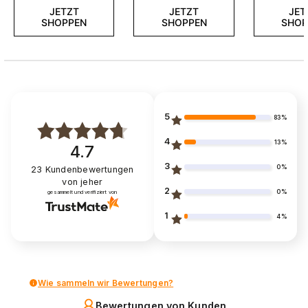
JETZT
JETZT
JET
SHOPPEN
SHOPPEN
SHOP
5
83%
4
13%
4.7
3
0%
23
Kundenbewertungen
von jeher
2
0%
gesammelt und verifiziert von
1
4%
Wie sammeln wir Bewertungen?
Bewertungen von Kunden