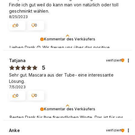
Finde ich gut weil do kann man von natürlich oder toll
geschminkt wählen.
8/25/2023
0
0
Kommentar des Verkäufers
Lieben Dank 😊 Wir freuen uns über das positive
Feedback von unseren Kunden, die gerne wieder bei
uns einkaufen. Beste Grüße
Tatjana
verifiziert
5
Sehr gut. Mascara aus der Tube- eine interessante
Lösung.
7/5/2023
0
0
Kommentar des Verkäufers
Besten Dank für Ihre freundlichen Worte. Das ist für uns
eine große Motivation, unsere Arbeit weiter gut zu
machen. Mit freundlichen Grüßen.
Anke
verifiziert