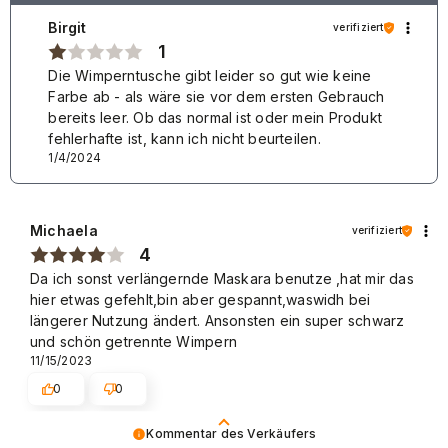
Vielen Dank für Ihr positives Feedback und wir laden
Birgit
verifiziert
Sie erneut ein! Liebe Grüße
1
Die Wimperntusche gibt leider so gut wie keine
Farbe ab - als wäre sie vor dem ersten Gebrauch
bereits leer. Ob das normal ist oder mein Produkt
fehlerhafte ist, kann ich nicht beurteilen.
1/4/2024
Michaela
verifiziert
4
Da ich sonst verlängernde Maskara benutze ,hat mir das
hier etwas gefehlt,bin aber gespannt,waswidh bei
längerer Nutzung ändert. Ansonsten ein super schwarz
und schön getrennte Wimpern
11/15/2023
0
0
Kommentar des Verkäufers