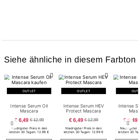
Siehe ähnliche in diesem Farbton
OUTLET
OUTLET
OUT
Intense Serum Oil
Intense Serum HEV
Intense S
Mascara
Protect Mascara
Masc
€ 6,49
€ 6,49
€ 6,49
€ 12,99
€ 12,99
Zurück
Weite
Niedrigster Preis in den
Niedrigster Preis in den
Niedrigster P
letzten 30 Tagen: 12.99 €
letzten 30 Tagen: 12.99 €
letzten 30 Ta