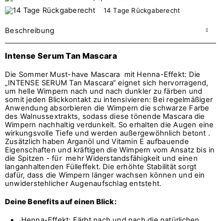
14 Tage Rückgaberecht
Beschreibung
Intense Serum Tan Mascara
Die Sommer Must-have Mascara mit Henna-Effekt: Die
„INTENSE SERUM Tan Mascara“ eignet sich hervorragend,
um helle Wimpern nach und nach dunkler zu färben und
somit jeden Blickkontakt zu intensivieren: Bei regelmäßiger
Anwendung absorbieren die Wimpern die schwarze Farbe
des Walnussextrakts, sodass diese tönende Mascara die
Wimpern nachhaltig verdunkelt. So erhalten die Augen eine
wirkungsvolle Tiefe und werden außergewöhnlich betont .
Zusätzlich haben Arganöl und Vitamin E aufbauende
Eigenschaften und kräftigen die Wimpern vom Ansatz bis in
die Spitzen - für mehr Widerstandsfähigkeit und einen
langanhaltenden Fülleffekt. Die erhöhte Stabilität sorgt
dafür, dass die Wimpern länger wachsen können und ein
unwiderstehlicher Augenaufschlag entsteht.
Deine Benefits auf einen Blick:
Henna-Effekt: Färbt nach und nach die natürlichen