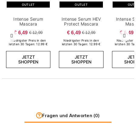
OUTLET
OUTLET
OUT
Intense Serum
Intense Serum HEV
Intense S
Mascara
Protect Mascara
Masc
€ 6,49
€ 6,49
€ 6,49
€ 12,99
€ 12,99
Zurück
Weite
Niedrigster Preis in den
Niedrigster Preis in den
Niedrigster P
letzten 30 Tagen: 12.99 €
letzten 30 Tagen: 12.99 €
letzten 30 Ta
JETZT
JETZT
JET
SHOPPEN
SHOPPEN
SHOP
Fragen und Antworten (0)