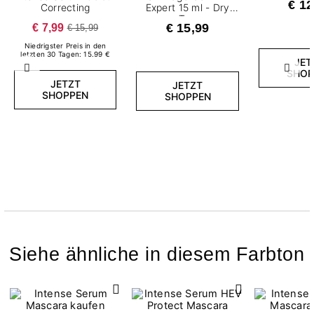
€ 12
Correcting
Expert 15 ml - Dry
Top
€ 7,99
€ 15,99
€ 15,99
Niedrigster Preis in den
letzten 30 Tagen: 15.99 €
JET
Zurück
Weite
SHOP
JETZT
JETZT
SHOPPEN
SHOPPEN
Siehe ähnliche in diesem Farbton