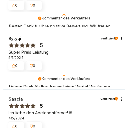
0
0
Kommentar des Verkäufers
Besten Dank für Ihre positive Bewertung. Wir freuen
uns, dass Sie mit unseren Dienstleistungen zufrieden
sind und wir laden Sie ein, wieder in unserem Store
Bytyqi
verifiziert
einzukaufen. Liebe Grüße
5
Super Preis Leistung
5/1/2024
0
0
Kommentar des Verkäufers
Lieben Dank für Ihre freundlichen Worte! Wir freuen
uns, dass der Einkauf problemlos verlaufen ist und wir
unseren Kunden einen guten Service bieten können.
Sascia
verifiziert
Danke nochmal! Mit freundlichen Grüßen
5
Ich liebe den Acetonentferner!💯
4/5/2024
0
0