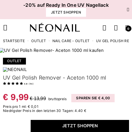
-20% auf Ready In One UV Nagellack
JETZT SHOPPEN
0
STARTSEITE
OUTLET
NAIL CARE - OUTLET
UV GEL POLISH RE
OUTLET
UV Gel Polish Remover - Aceton 1000 ml
4.8
(
114
)
€ 9,99
€ 13,99
SPAREN SIE € 4,00
bruttopreis
Preis pro 1 ml: € 0,01
Niedrigster Preis in den letzten 30 Tagen: 4.40 €
JETZT SHOPPEN