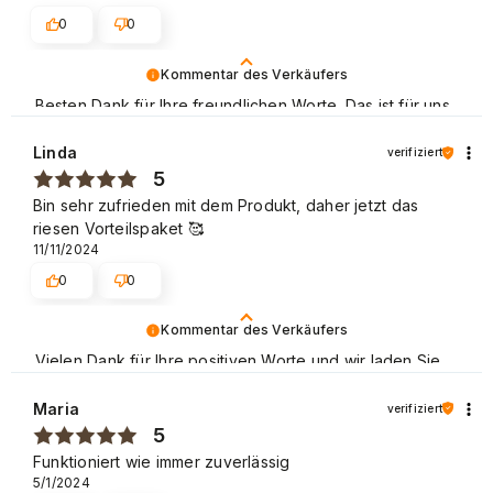
Melden Sie sich bitte direkt bei unserer
0
0
Beschwerdeabteilung, um das Problem genau zu
besprechen.
Kommentar des Verkäufers
Besten Dank für Ihre freundlichen Worte. Das ist für uns
Hiermit schicken wir den Link:
eine große Motivation, unsere Arbeit weiter gut zu
https://widerruf.neonail.de/form/2.
machen. Mit freundlichen Grüßen.
Linda
verifiziert
Wir bedanken uns im Voraus.
5
Liebe Grüße, NEONAIL Team.
Bin sehr zufrieden mit dem Produkt, daher jetzt das
riesen Vorteilspaket 🥰
11/11/2024
0
0
Kommentar des Verkäufers
Vielen Dank für Ihre positiven Worte und wir laden Sie
wieder zum Shoppen ein.
Maria
verifiziert
Schöne Grüße
5
Funktioniert wie immer zuverlässig
5/1/2024