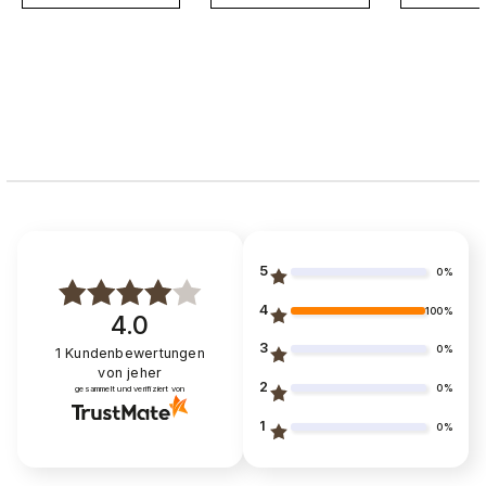
5
0%
4
100%
4.0
3
0%
1
Kundenbewertungen
von jeher
2
0%
gesammelt und verifiziert von
1
0%