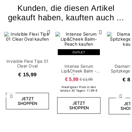
Kunden, die diesen Artikel
gekauft haben, kauften auch ...
OUTLET
Invisible Flexi Tips 01
Clear Oval
Intense Serum
Diamantf
Lip&Cheek Balm -
Spitzkege
€ 15,99
Peach
€ 5,99
€ 8
€ 11,99
Niedrigster Preis in den
letzten 30 Tagen: 11.99 €
Zurück
Weite
JETZT
JETZT
SHOPPEN
JET
SHOPPEN
SHOP