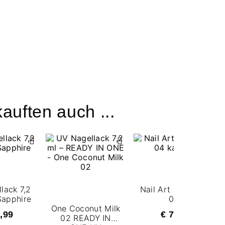
auften auch ...
lack 7,2
Nail Art Carousel
Sapphire
04
One Coconut Milk
,99
€ 7,99
02 READY IN