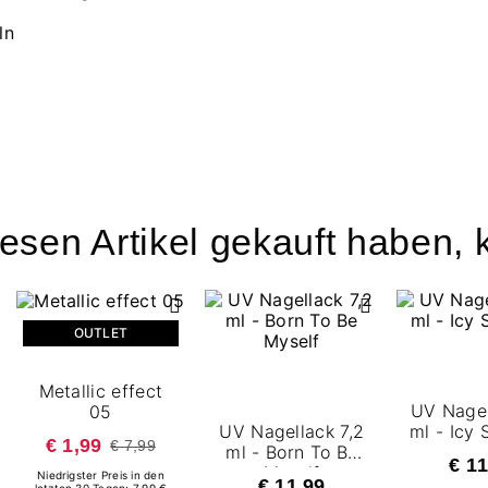
ln
esen Artikel gekauft haben, k
OUTLET
Metallic effect
UV Nagel
05
UV Nagellack 7,2
ml - Icy 
€ 1,99
€ 7,99
ml - Born To Be
€ 11
Myself
Niedrigster Preis in den
€ 11,99
letzten 30 Tagen: 7.99 €