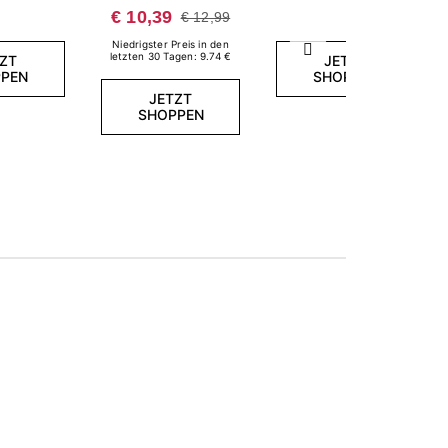
ONE UV
€ 10,39
€ 12,99
Nagellack 7,2 ml
Niedrigster Preis in den
Weiter
letzten 30 Tagen: 9.74 €
ZT
JETZT
PEN
SHOPPEN
JETZT
SHOPPEN