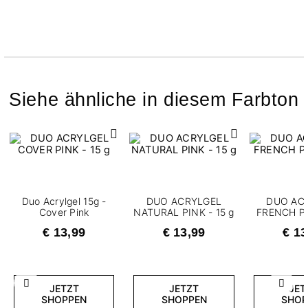
Siehe ähnliche in diesem Farbton
Duo Acrylgel 15g -
DUO ACRYLGEL
DUO AC
Cover Pink
NATURAL PINK - 15 g
FRENCH PI
€ 13,99
€ 13,99
€ 13
Zurück
Weite
JETZT
JETZT
JET
SHOPPEN
SHOPPEN
SHOP