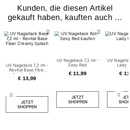
Kunden, die diesen Artikel
gekauft haben, kauften auch ...
UV Nagellack 7,2 ml -
UV Nagellac
Sexy Red
Lady 
UV Nagellack 7,2 ml -
Revital Base Fiber
€ 11,99
€ 11
Creamy Splash
€ 13,99
Zurück
Weite
JETZT
JET
SHOPPEN
SHOP
JETZT
SHOPPEN