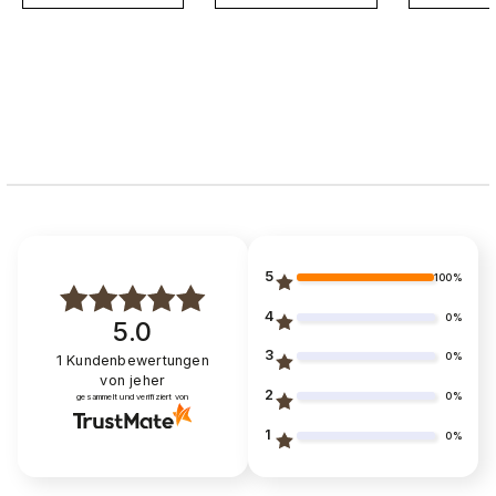
5
100%
4
0%
5.0
3
0%
1
Kundenbewertungen
von jeher
2
0%
gesammelt und verifiziert von
1
0%