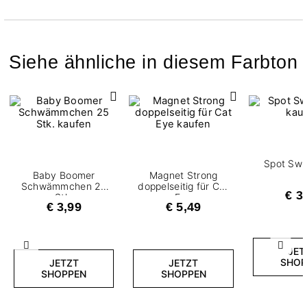
Siehe ähnliche in diesem Farbton
Spot Swir
Baby Boomer
Magnet Strong
Schwämmchen 25
doppelseitig für Cat
€ 3
Stk.
Eye
€ 3,99
€ 5,49
Zurück
Weite
JET
SHOP
JETZT
JETZT
SHOPPEN
SHOPPEN