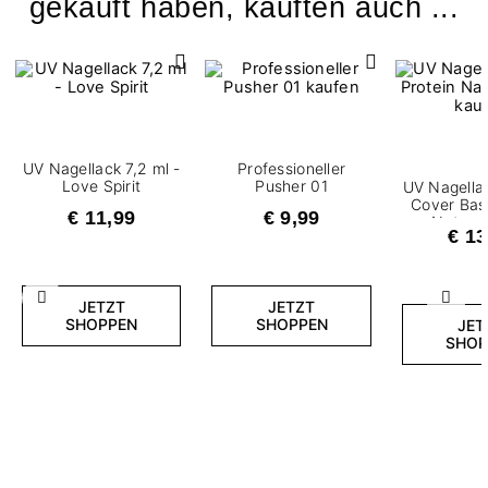
gekauft haben, kauften auch ...
UV Nagellack 7,2 ml -
Professioneller
Love Spirit
Pusher 01
UV Nagellac
Cover Bas
€ 11,99
€ 9,99
Natura
€ 13
Zurück
Weite
JETZT
JETZT
SHOPPEN
SHOPPEN
JET
SHOP