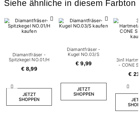
Siehe ähnliche in diesem Farbton
Diamantfräser -
Kugel NO.03/S
Diamantfräser -
Spitzkegel NO.01/H
3in1 Hartme
€ 9,99
- CONE S
€ 8,99
€ 21
Zurück
Weite
JETZT
SHOPPEN
JETZT
SHOPPEN
JET
SHOP