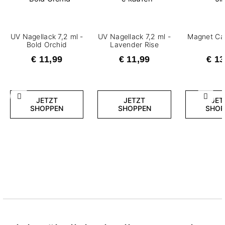
UV Nagellack 7,2 ml -
UV Nagellack 7,2 ml -
Magnet Cat
Bold Orchid
Lavender Rise
€ 11,99
€ 11,99
€ 13
Zurück
Weite
JETZT
JETZT
JET
SHOPPEN
SHOPPEN
SHOP