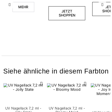
Zurück
Weite
MEHR
JET
SHOP
JETZT
SHOPPEN
Siehe ähnliche in diesem Farbton
UV Nagellack 7,2 ml -
UV Nagellack 7,2 ml -