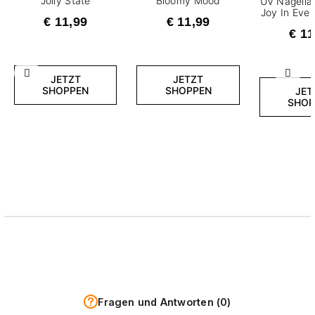
Jolly State
Bloomy Mood
UV Nagellac
Joy In Eve
€ 11,99
€ 11,99
€ 11
Zurück
Weite
JETZT
JETZT
SHOPPEN
SHOPPEN
JET
SHOP
Fragen und Antworten (0)