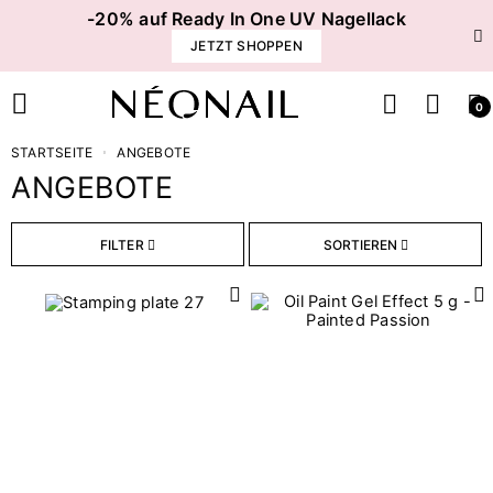
-20% auf Ready In One UV Nagellack
JETZT SHOPPEN
0
STARTSEITE
ANGEBOTE
ANGEBOTE
Kategorien
FILTER
SORTIEREN
31
MANIKÜRE & PEDIKÜRE
136
OUTLET
2
SPRING COLLECTION
2
SUMMER COLLECTION
8
The Summer My Nails Turned Pretty
Preis