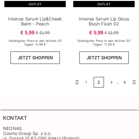
OUTLET
OUTLET
Intense Serum Lip&Cheek
Intense Serum Lip Gloss
Balm - Peach
Blush Flush 02
€ 5,99
€ 5,99
€ 11,99
€ 11,99
Niedrigster Preis in den letzten 30
Niedrigster Preis in den letzten 30
Tagen: 11.99 €
Tagen: 11.99 €
JETZT SHOPPEN
JETZT SHOPPEN
2
1
3
…
6
Zurück
Wei
KONTAKT
NEONAIL
Cosmo Group Sp. z o.o.
ul. Dojazd 15 62-090 Kiekrz (Poland)