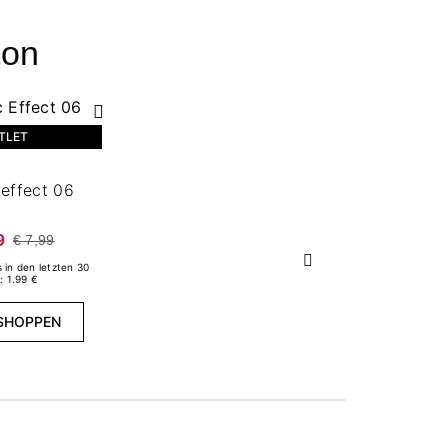
ton
TLET
 effect 06
9
€ 7,99
Weiter
s in den letzten 30
: 1.99 €
SHOPPEN