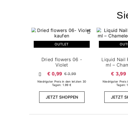
Si
OUTLET
OUT
Dried flowers 06 -
Liquid Nail
Violet
ml – Cha
€ 0,99
€ 3,99
€ 3,99
Zurück
Niedrigster Preis in den letzten 30
Niedrigster Preis 
Tagen: 1.99 €
Tagen: 
JETZT SHOPPEN
JETZT 