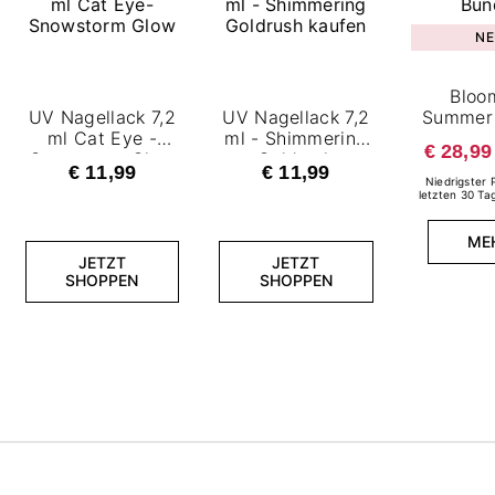
NE
Bloo
UV Nagellack 7,2
UV Nagellack 7,2
Summer 
ml Cat Eye -
ml - Shimmering
€ 28,99
Snowstorm Glow
Goldrush
€ 11,99
€ 11,99
Niedrigster 
letzten 30 Ta
ME
JETZT
JETZT
SHOPPEN
SHOPPEN