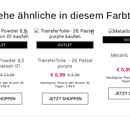
ehe ähnliche in diesem Farb
OU
LET
OUTLET
Metallic
 Powder 6,5
Transferfolie - 26 Pastel
meleon 01
purple
€ 0,9
€ 0,99
€ 13,99
€ 3,99
Niedrigster Prei
Tagen
in den letzten 30
Niedrigster Preis in den letzten 30
13.99 €
Tagen: 3.99 €
JETZT 
SHOPPEN
JETZT SHOPPEN