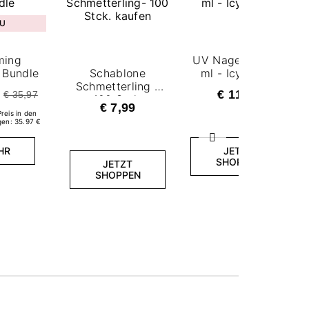
U
ming
UV Nagellack 7,2
Bundle
Schablone
ml - Icy Allure
Schmetterling -
€ 11,99
€ 35,97
100 Stck.
€ 7,99
Preis in den
gen: 35.97 €
Weiter
HR
JETZT
SHOPPEN
JETZT
SHOPPEN