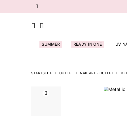
Zurück
SUMMER
READY IN ONE
UV N
STARTSEITE
OUTLET
NAIL ART - OUTLET
MET
Zurück