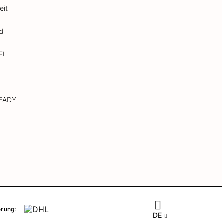
eit
nd
EL
READY
erung:
DE