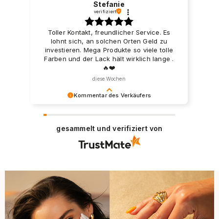
Stefanie
verifiziert
Toller Kontakt, freundlicher Service. Es
lohnt sich, an solchen Orten Geld zu
investieren. Mega Produkte so viele tolle
Farben und der Lack hält wirklich lange .
🔥❤️
diese Wochen
Kommentar des Verkäufers
Besten Dank für Ihre positive Bewertung. Wir
freuen uns, dass Sie mit unseren
gesammelt und verifiziert von
Dienstleistungen zufrieden sind und wir laden
Sie ein, wieder in unserem Store einzukaufen.
Liebe Grüße