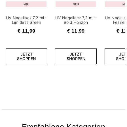
NEU
NEU
NE
UV Nagellack 7,2 ml -
UV Nagellack 7,2 ml -
UV Nagellac
Limitless Green
Bold Horizon
Fearle
€ 11,99
€ 11,99
€ 11
JETZT
JETZT
JET
SHOPPEN
SHOPPEN
SHOP