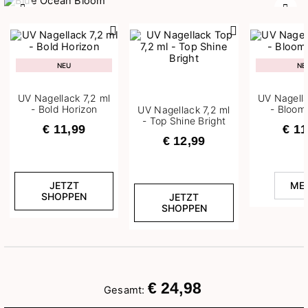
Zurück
Weit
NEU
NE
UV Nagellack 7,2 ml
UV Nagella
- Bold Horizon
- Bloom
UV Nagellack 7,2 ml
- Top Shine Bright
€ 11,99
€ 11
€ 12,99
JETZT
ME
SHOPPEN
JETZT
SHOPPEN
€ 24,98
Gesamt: