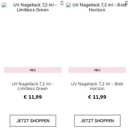
2
Klassisch
3
Neon
1
Perlen
Deckungsgrad
2
Halbtransparent
5
Volle Deckung
NEU
NEU
Inhalt
UV Nagellack 7,2 ml -
UV Nagellack 7,2 ml - Bold
Limitless Green
Horizon
8
7,2 ml
€ 11,99
€ 11,99
FILTER ZURÜCKSETZEN
JETZT SHOPPEN
JETZT SHOPPEN