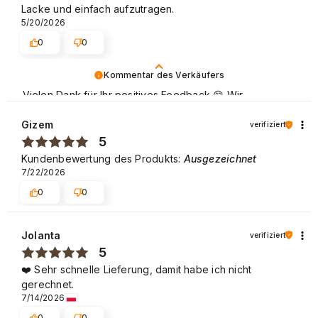
Lacke und einfach aufzutragen.
5/20/2026
0
0
Kommentar des Verkäufers
Vielen Dank für Ihr positives Feedback 😊 Wir
verbessern ständig die Qualität von unseren Produkten
und Dienstleistungen, damit diese auf höchstem Niveau
Gizem
verifiziert
sind. Schöne Grüße
5
Kundenbewertung des Produkts:
Ausgezeichnet
7/22/2026
0
0
Jolanta
verifiziert
5
❤️ Sehr schnelle Lieferung, damit habe ich nicht
gerechnet.
7/14/2026
0
0