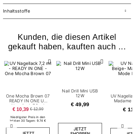
Inhaltsstoffe
Kunden, die diesen Artikel
gekauft haben, kauften auch ...
Nail Drill Mini USB
12W
One Mocha Brown 07
UV Nagellac
READY IN ONE UV
Madame 
€ 49,99
Nagellack 7,2 ml
€ 10,39
€ 11
€ 12,99
Niedrigster Preis in den
letzten 30 Tagen: 9.74 €
Zurück
Weite
JETZT
JETZT
SHOPPEN
JET