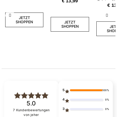
€ 13,99
Calcium Ne
€ 13
Zurück
Weite
JETZT
SHOPPEN
JETZT
SHOPPEN
JET
SHOP
5
100%
4
0%
5.0
3
0%
7
Kundenbewertungen
von jeher