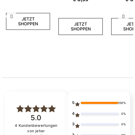
Zurück
Weite
JETZT
SHOPPEN
JETZT
JET
SHOPPEN
SHOP
5
100%
4
0%
5.0
3
0%
4
Kundenbewertungen
von jeher
2