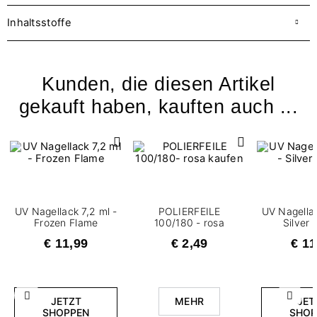
Inhaltsstoffe
Kunden, die diesen Artikel
gekauft haben, kauften auch ...
UV Nagellack 7,2 ml -
POLIERFEILE
UV Nagellac
Frozen Flame
100/180 - rosa
Silver
€ 11,99
€ 2,49
€ 11
Zurück
Weite
JETZT
MEHR
JET
SHOPPEN
SHOP