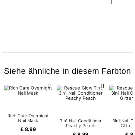
Siehe ähnliche in diesem Farbton
Rich Care Overnight
Nail Mask
3in1 Nail Conditioner
3in1 Nail C
Peachy Peach
Glitter 
€ 8,99
€ 8,99
€ 8