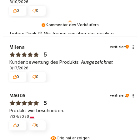
3/10/2026
0
0
Kommentar des Verkäufers
Lieben Dank 😊 Wir freuen uns über das positive
Feedback von unseren Kunden, die gerne wieder bei
uns einkaufen. Beste Grüße
Milena
verifiziert
5
Kundenbewertung des Produkts:
Ausgezeichnet
3/17/2026
0
0
MAGDA
verifiziert
5
Produkt wie beschrieben.
7/24/2026
0
0
Original anzeigen