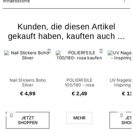
Inhaltsstoffe
Kunden, die diesen Artikel
gekauft haben, kauften auch ...
Nail Stickers Boho
POLIERFEILE
UV Nagellac
Silver
100/180 - rosa
Inspirin
€ 4,99
€ 2,49
€ 11
Zurück
Weite
JETZT
MEHR
JET
SHOPPEN
SHOP