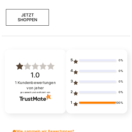
JETZT
SHOPPEN
5
0%
4
0%
1.0
3
0%
1
Kundenbewertungen
von jeher
2
0%
gesammelt und verifiziert von
1
100%
Wie sammeln wir Bewertungen?