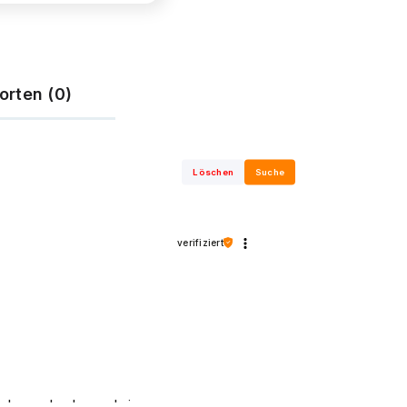
orten (0)
Löschen
Suche
verifiziert
ebrauch als auch in