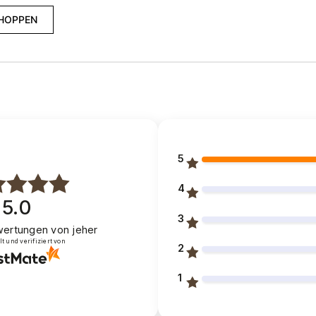
SHOPPEN
5
4
5.0
3
ertungen
von jeher
 und verifiziert von
2
1