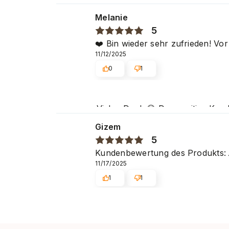
Schönheitssalons großer Beliebth
Melanie
5
❤️ Bin wieder sehr zufrieden! Vo
11/12/2025
0
1
Vielen Dank 😊 Das positive Kun
Schönheitssalons großer Beliebth
Gizem
5
Kundenbewertung des Produkts:
11/17/2025
1
1