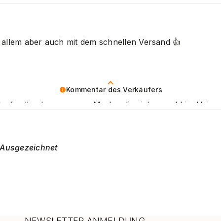
eit erfreut, schmeichelt uns sehr. Liebe Grüße
r allem aber auch mit dem schnellen Versand 👍️
Kommentar des Verkäufers
denfeedback zu unserer Marke, die sich sowohl im Heimg
eit erfreut, schmeichelt uns sehr. Liebe Grüße
Ausgezeichnet
NEWSLETTER ANMELDUNG