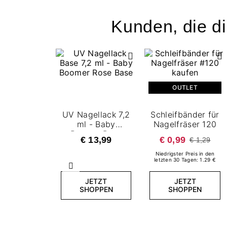
Kunden, die di
OUTLET
UV Nagellack 7,2
Schleifbänder für
ml - Baby
Nagelfräser 120
Boomer Rose
€ 13,99
€ 0,99
€ 1,29
Base
Niedrigster Preis in den
letzten 30 Tagen: 1.29 €
Zurück
JETZT
JETZT
SHOPPEN
SHOPPEN