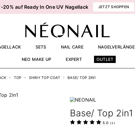
-20% auf Ready In One UV Nagellack
JETZT SHOPPEN
AGELLACK
SETS
NAIL CARE
NAGELVERLÄNG
NEO MAKE UP
EXPERT
OUTLET
ACK
TOP
SHINY TOP COAT
BASE/ TOP 2IN1
Base/ Top 2in1
5.0
(
3
)