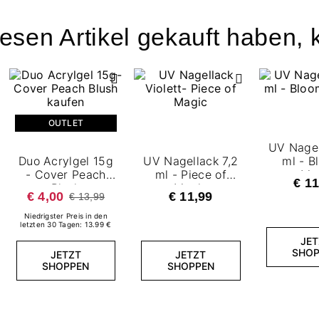
esen Artikel gekauft haben, k
OUTLET
UV Nagel
Duo Acrylgel 15g
UV Nagellack 7,2
ml - B
- Cover Peach
ml - Piece of
Mo
€ 11
Blush
Magic
€ 4,00
€ 11,99
€ 13,99
Niedrigster Preis in den
letzten 30 Tagen: 13.99 €
JET
SHOP
JETZT
JETZT
SHOPPEN
SHOPPEN