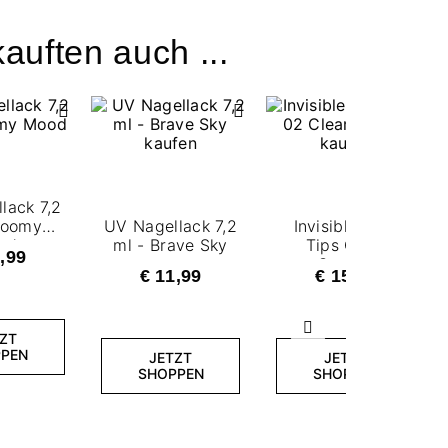
auften auch ...
lack 7,2
loomy
UV Nagellack 7,2
Invisible Flexi
od
ml - Brave Sky
Tips Clear
,99
Square
€ 11,99
€ 15,99
Weiter
ZT
PEN
JETZT
JETZT
SHOPPEN
SHOPPEN