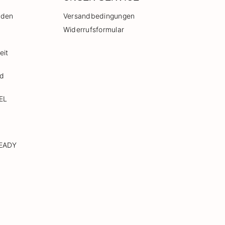
 den
Versandbedingungen
Widerrufsformular
eit
nd
EL
READY