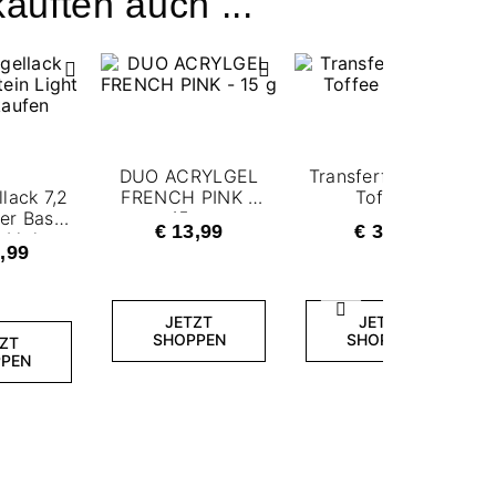
auften auch ...
DUO ACRYLGEL
Transferfolie - 12
lack 7,2
FRENCH PINK -
Toffee
er Base
15 g
€ 13,99
€ 3,99
 Light
,99
de
Weiter
JETZT
JETZT
SHOPPEN
SHOPPEN
ZT
PEN