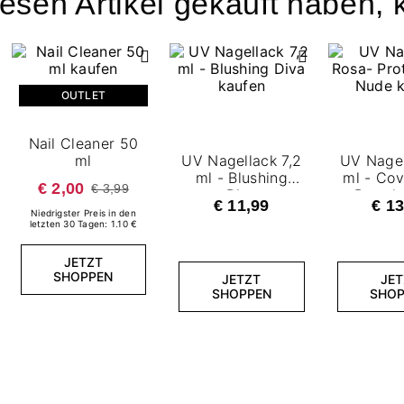
esen Artikel gekauft haben, k
OUTLET
Nail Cleaner 50
ml
UV Nagellack 7,2
UV Nagel
ml - Blushing
ml - Cov
€ 2,00
€ 3,99
Diva
Protein
€ 11,99
€ 13
Nu
Niedrigster Preis in den
letzten 30 Tagen: 1.10 €
JETZT
SHOPPEN
JETZT
JET
SHOPPEN
SHOP