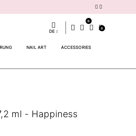
Weiter
0
0
DE
ERUNG
NAIL ART
ACCESSORIES
,2 ml - Happiness