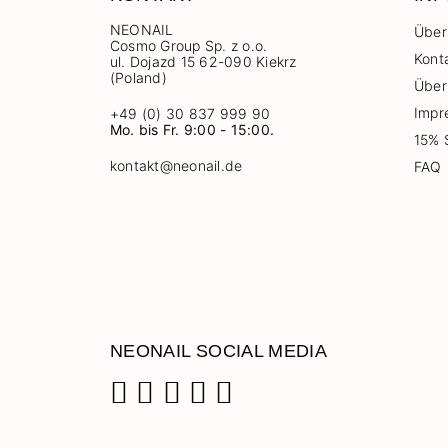
NEONAIL
Über
Cosmo Group Sp. z o.o.
Kont
ul. Dojazd 15 62-090 Kiekrz
(Poland)
Über
Impr
+49 (0) 30 837 999 90
Mo. bis Fr. 9:00 - 15:00.
15% 
kontakt@neonail.de
FAQ
NEONAIL SOCIAL MEDIA
Facebook
Instagram
Pinterest
YouTube
TikTok