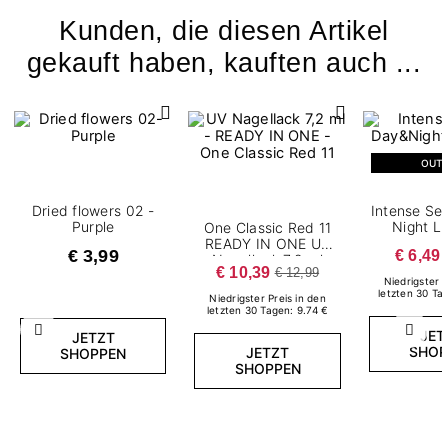
Kunden, die diesen Artikel
gekauft haben, kauften auch ...
OUT
Dried flowers 02 -
Intense Se
Purple
Night L
One Classic Red 11
READY IN ONE UV
€ 3,99
€ 6,49
Nagellack 7,2 ml
€ 10,39
€ 12,99
Niedrigster P
letzten 30 Ta
Niedrigster Preis in den
letzten 30 Tagen: 9.74 €
JET
Zurück
Weite
JETZT
SHOP
JETZT
SHOPPEN
SHOPPEN