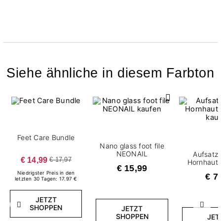
Siehe ähnliche in diesem Farbton
Feet Care Bundle
Nano glass foot file
NEONAIL
Aufsatz 
€ 14,99
€ 17,97
Hornhaute
€ 15,99
Niedrigster Preis in den
€ 7
letzten 30 Tagen: 17.97 €
JETZT
SHOPPEN
Zurück
Weite
JETZT
SHOPPEN
JET