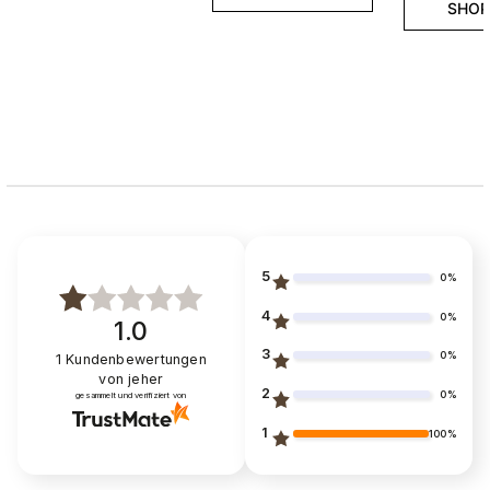
SHOP
5
0%
4
0%
1.0
3
0%
1
Kundenbewertungen
von jeher
2
0%
gesammelt und verifiziert von
1
100%