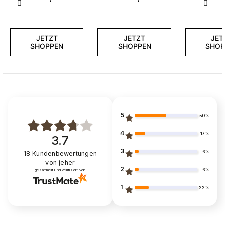
Zurück
Weite
JETZT
JETZT
JET
SHOPPEN
SHOPPEN
SHOP
5
50%
4
17%
3.7
3
6%
18
Kundenbewertungen
von jeher
2
6%
gesammelt und verifiziert von
1
22%