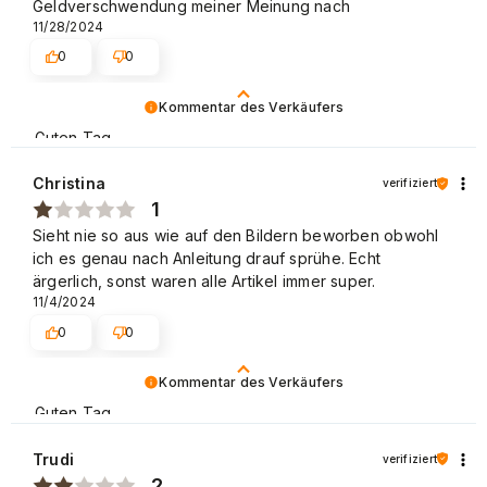
Geldverschwendung meiner Meinung nach
Beschwerdeabteilung, um das Problem genau zu
11/28/2024
besprechen.
0
0
Hiermit schicken wir den Link:
https://widerruf.neonail.de/form/2. Danke im Voraus.
Kommentar des Verkäufers
Beste Grüße, NEONAIL Team.
Guten Tag,
besten Dank für Ihre Bewertung.
Christina
verifiziert
Wir bedauern sehr, dass Sie so unzufrieden sind.
1
Sieht nie so aus wie auf den Bildern beworben obwohl
Melden Sie sich bitte bei unserer Beschwerdeabteilung,
ich es genau nach Anleitung drauf sprühe. Echt
um das Problem zu besprechen.
ärgerlich, sonst waren alle Artikel immer super.
Hiermit schicken wir den Link:
11/4/2024
https://widerruf.neonail.de/form/2.
0
0
Danke im Voraus. Beste Grüße, NEONAIL Team.
Kommentar des Verkäufers
Guten Tag,
besten Dank für Ihre Bewertung.
Trudi
verifiziert
Wir bedauern sehr, dass Sie mit unserem Produkt
2