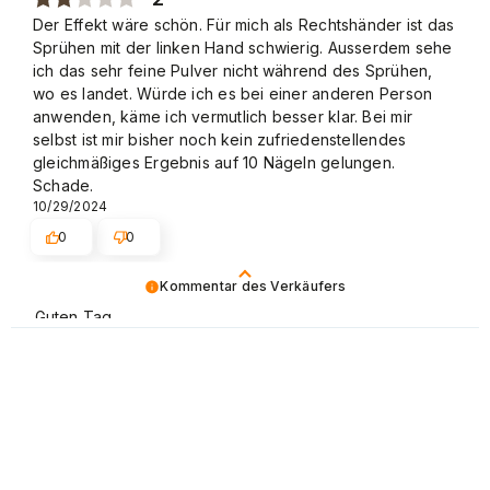
unzufrieden sind.
Der Effekt wäre schön. Für mich als Rechtshänder ist das
Sprühen mit der linken Hand schwierig. Ausserdem sehe
Melden Sie sich bitte direkt bei unserer
ich das sehr feine Pulver nicht während des Sprühen,
Beschwerdeabteilung, um das Problem genau zu
wo es landet. Würde ich es bei einer anderen Person
besprechen.
anwenden, käme ich vermutlich besser klar. Bei mir
Hiermit schicken wir den Link:
selbst ist mir bisher noch kein zufriedenstellendes
https://widerruf.neonail.de/form/2. Danke im Voraus.
gleichmäßiges Ergebnis auf 10 Nägeln gelungen.
Beste Grüße, NEONAIL Team.
Schade.
10/29/2024
0
0
Kommentar des Verkäufers
Guten Tag,
vielen Dank für Ihre Bewertung. Es tut uns sehr leid,
Tanja
verifiziert
dass unser Produkt nicht zu Ihrer vollen Zufriedenheit
4
ist. Dies ist ein Zeichen dafür, dass wir diesen Artikel uns
Kundenbewertung des Produkts:
Gut
genauer ansehen sollen. Das werden wir auch tun.
8/5/2025
Beste Grüße, NEONAIL Team.
0
0