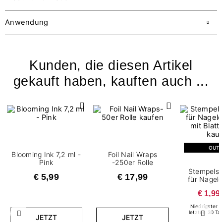
Anwendung
Kunden, die diesen Artikel
gekauft haben, kauften auch ...
OUT
Blooming Ink 7,2 ml -
Foil Nail Wraps
Pink
-250er Rolle
Stempels
€ 5,99
€ 17,99
für Nagel
€ 1,99
Niedrigster P
letzten 30 Ta
Zurück
Weite
JETZT
JETZT