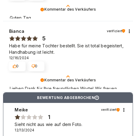
Kommentar des Verkäufers
Guten Tag,
vielen Dank für Ihre Bewertung. Es tut uns sehr leid,
Bianca
verifiziert
dass unser Produkt nicht zu Ihrer vollen Zufriedenheit
5
ist. Dies ist ein Zeichen dafür, dass wir uns diesen Artikel
Habe für meine Tochter bestellt. Sie ist total begeistert,
genauer ansehen sollen. Das werden wir auch tun.
Handhabung ist leicht.
Beste Grüße, NEONAIL Team.
12/16/2024
0
0
Kommentar des Verkäufers
Lieben Dank für Ihre freundlichen Worte! Wir freuen
uns, dass der Einkauf problemlos verlaufen ist und wir
BEWERTUNG ABGEBROCHEN
?
unseren Kunden einen guten Service bieten können.
Danke nochmal! Mit freundlichen Grüßen
Meike
verifiziert
1
Sieht nicht aus wie auf dem Foto.
12/13/2024