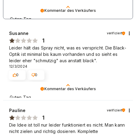
Kommentar des Verkäufers
Guten Tag,
vielen Dank für Ihre Bewertung. Wir möchten Sie darauf
Susanne
verifiziert
hinweisen, dass die Farben, die auf den Fotos zu sehen
1
sind, von den tatsächlichen Farben unserer Produkte
Leider hält das Spray nicht, was es verspricht. Die Black-
geringfügig abweichen können. Der Grund für die oben
Optik ist minimal bis kaum vorhanden und so sieht es
genannten Unterschiede kann sogar in den
leider eher "schmutzig" aus anstatt black".
individuellen Einstellungen des Monitors des Computers
12/3/2024
liegen. Die vorstehende Information schließt die Rechte
des Käufers nicht aus. Beste Grüße, NEONAIL Team.
0
0
Kommentar des Verkäufers
Guten Tag,
vielen Dank für Ihre Bewertung.
Pauline
verifiziert
Wir bedauern sehr, dass Sie mit unserem Produkt
1
unzufrieden sind.
Die Idee ist toll nur leider funktioniert es nicht. Man kann
nicht zielen und richtig dosieren. Komplette
Melden Sie sich bitte direkt bei unserer