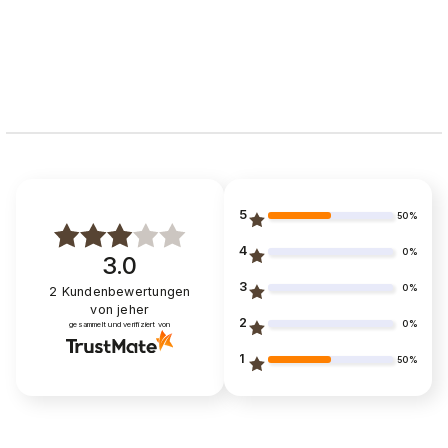
5
50%
4
0%
3.0
3
0%
2
Kundenbewertungen
von jeher
2
0%
gesammelt und verifiziert von
1
50%