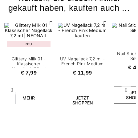
gekauft haben, kauften auch ...
NEU
Nail Stic
Sil
Glittery Milk 01 -
UV Nagellack 7,2 ml -
Klassischer
French Pink Medium
€ 4
Nagellack 7,2 ml
€ 7,99
€ 11,99
Zurück
Weite
JET
SHOP
MEHR
JETZT
SHOPPEN