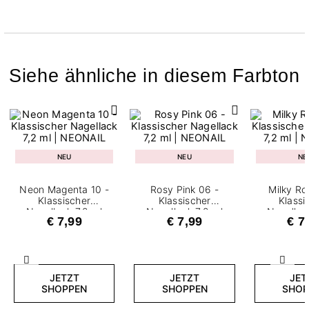
Siehe ähnliche in diesem Farbton
NEU
NEU
NE
Neon Magenta 10 -
Rosy Pink 06 -
Milky Ro
Klassischer
Klassischer
Klassi
Nagellack 7,2 ml
Nagellack 7,2 ml
Nagellac
€ 7,99
€ 7,99
€ 7
Zurück
Weite
JETZT
JETZT
JET
SHOPPEN
SHOPPEN
SHOP