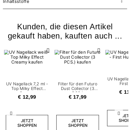
Inhaltsstoffe
Kunden, die diesen Artikel
gekauft haben, kauften auch ...
UV Nagellac
First
UV Nagellack 7,2 ml -
Filter für den Futuro
Top Milky Effect
Dust Collector (3
€ 11
Creamy
PCS.)
€ 12,99
€ 17,99
Zurück
Weite
JET
SHOP
JETZT
JETZT
SHOPPEN
SHOPPEN