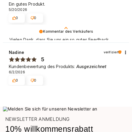
Ein gutes Produkt.
5/20/2026
0
0
Kommentar des Verkäufers
Vielen Dank, dass Sie uns ein so gutes Feedback
hinterlassen haben. Kundenzufriedenheit steht für uns
an erster Stelle und Ihre Bewertung bestätigt unsere
Nadine
verifiziert
Bemühungen – lieben Dank noch einmal und wir hoffen
5
– bis bald! Schöne Grüße
Kundenbewertung des Produkts:
Ausgezeichnet
6/2/2026
0
0
NEWSLETTER ANMELDUNG
10% willkommensrabatt