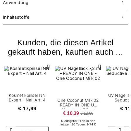
Anwendung
Inhaltsstoffe
Kunden, die diesen Artikel
gekauft haben, kauften auch ...
Kosmetikpinsel NN
UV Nagellac
Expert - Nail Art. 4
Seducti
One Coconut Milk 02
READY IN ONE UV
€ 17,99
€ 11
Nagellack 7,2 ml
€ 10,39
€ 12,99
Niedrigster Preis in den
letzten 30 Tagen: 9.74 €