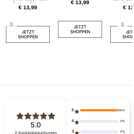
€ 13,99
Creamy Splash
Light
€ 13,99
€ 13
Zurück
Weite
JETZT
SHOPPEN
JETZT
JET
SHOPPEN
SHOP
5
100%
4
0%
5.0
3
0%
2
Kundenbewertungen