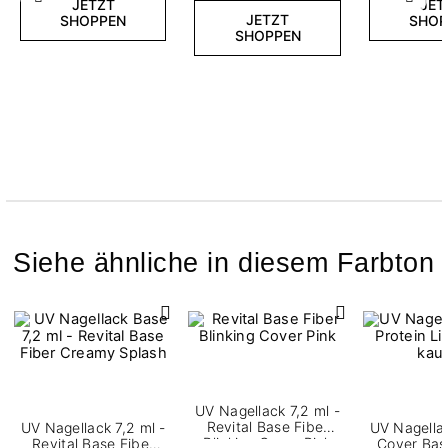
Zurück
Weite
JETZT
JET
JETZT
SHOPPEN
SHOP
SHOPPEN
Siehe ähnliche in diesem Farbton
UV Nagellack 7,2 ml -
Revital Base Fiber
UV Nagellack 7,2 ml -
UV Nagellac
Blinking Cover Pink
Revital Base Fiber
Cover Bas