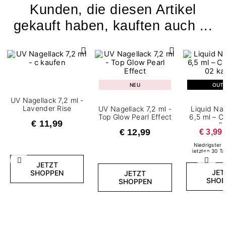
Kunden, die diesen Artikel
gekauft haben, kauften auch ...
NEU
OUT
UV Nagellack 7,2 ml -
Lavender Rise
UV Nagellack 7,2 ml -
Liquid Na
Top Glow Pearl Effect
6,5 ml – 
€ 11,99
0
€ 12,99
€ 3,99
Niedrigster P
letzten 30 Ta
Zurück
Weite
JETZT
JET
SHOPPEN
JETZT
SHOP
SHOPPEN