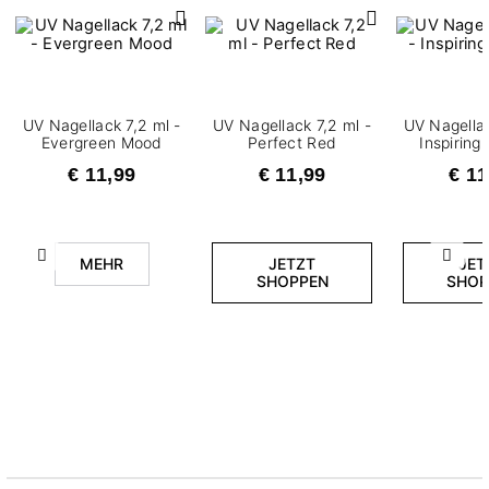
UV Nagellack 7,2 ml -
UV Nagellack 7,2 ml -
UV Nagellac
Evergreen Mood
Perfect Red
Inspirin
€ 11,99
€ 11,99
€ 11
Zurück
Weite
MEHR
JETZT
JET
SHOPPEN
SHOP