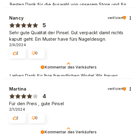
Besten Dank für die Auswahl von unserem Store und für
Ihre positive Bewertung. Wir laden Sie zu weiteren
Einkäufen in unserem Store ein! Mit freundlichen Grüßen
Nancy
verifiziert
5
Sehr gute Qualität der Pinsel. Gut verpackt damit nichts
kaputt geht. Ein Muster have fürs Nageldesign.
2/4/2024
2
0
Kommentar des Verkäufers
Lieben Dank für Ihre freundlichen Worte! Wir freuen
uns, dass der Einkauf problemlos verlaufen ist und wir
unseren Kunden einen guten Service bieten können.
Martina
verifiziert
Danke nochmal! Mit freundlichen Grüßen
4
Für den Preis , gute Pinsel
2/1/2024
2
0
Kommentar des Verkäufers