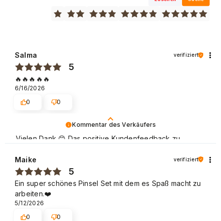
Salma
verifiziert
5
🔥🔥🔥🔥🔥
6/16/2026
0
0
Kommentar des Verkäufers
Vielen Dank 😊 Das positive Kundenfeedback zu
unserer Marke, die sich sowohl im Heimgebrauch als
auch in Schönheitssalons großer Beliebtheit erfreut,
Maike
verifiziert
schmeichelt uns sehr. Liebe Grüße
5
Ein super schönes Pinsel Set mit dem es Spaß macht zu
arbeiten.❤️
5/12/2026
0
0