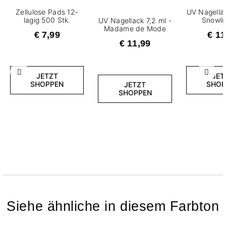
Zellulose Pads 12-
UV Nagellac
lagig 500 Stk.
Snowli
UV Nagellack 7,2 ml -
Madame de Mode
€ 7,99
€ 11
€ 11,99
Zurück
Weite
JETZT
JET
SHOPPEN
SHOP
JETZT
SHOPPEN
Siehe ähnliche in diesem Farbton