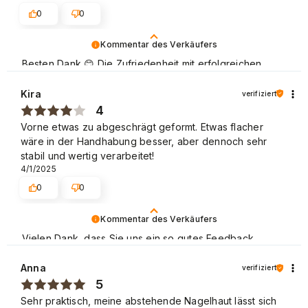
0
0
Kommentar des Verkäufers
Besten Dank 😊 Die Zufriedenheit mit erfolgreichen
Einkäufen im NEONAIL Store freut uns sehr. Schöne
Grüße
Kira
verifiziert
4
Vorne etwas zu abgeschrägt geformt. Etwas flacher
wäre in der Handhabung besser, aber dennoch sehr
stabil und wertig verarbeitet!
4/1/2025
0
0
Kommentar des Verkäufers
Vielen Dank, dass Sie uns ein so gutes Feedback
hinterlassen haben. Kundenzufriedenheit steht für uns
an erster Stelle und Ihre Bewertung bestätigt unsere
Anna
verifiziert
Bemühungen – lieben Dank noch einmal und wir hoffen
5
– bis bald! Schöne Grüße
Sehr praktisch, meine abstehende Nagelhaut lässt sich