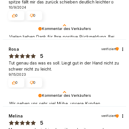
spitze fällt mir das zurück schieben deutlich leichter☺️
10/9/2024
0
0
Kommentar des Verkäufers
Vielen lieben Dank für Ihre positive Rückmeldung. Bei
unserer Arbeit legen wir Wert auf Professionalität und
Kundenzufriedenheit. Wir freuen uns, dass wir Ihre
Rosa
verifiziert
Erwartungen erfüllt haben. Wir laden Sie ein, unser
5
Angebot wieder zu nutzen. Schöne Grüße
Tut genau das was es soll. Liegt gut in der Hand nicht zu
schwer nicht zu leicht.
9/15/2023
0
0
Kommentar des Verkäufers
Wir geben uns sehr viel Mühe, unsere Kunden
zufrieden zu stellen.
Melina
verifiziert
Vielen Dank für Ihr positives Feedback und wir laden
5
Sie erneut ein! Liebe Grüße