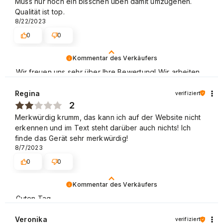
Muss nur noch ein bisschen üben damit umzugehen.
Qualität ist top.
8/22/2023
0
0
Kommentar des Verkäufers
Wir freuen uns sehr über Ihre Bewertung! Wir arbeiten
schwer daran, die Anforderungen von unseren allen
Kunden zu erfüllen, und wir sind froh, dass wir es
Regina
verifiziert
diesmal geschafft haben. Wir hoffen, dass Sie uns
2
wieder besuchen. Beste Grüße
Merkwürdig krumm, das kann ich auf der Website nicht
erkennen und im Text steht darüber auch nichts! Ich
finde das Gerät sehr merkwürdig!
8/7/2023
0
0
Kommentar des Verkäufers
Guten Tag,
besten Dank für Ihre Bewertung. Bei Zweifeln am
Veronika
verifiziert