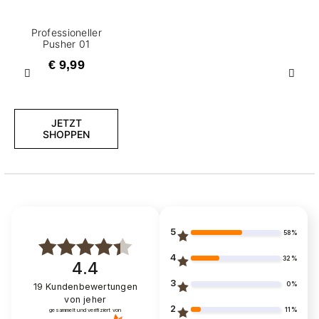
Professioneller
Pusher 01
€ 9,99
Zurück
Weite
JETZT
SHOPPEN
5
58%
4
32%
4.4
3
0%
19
Kundenbewertungen
von jeher
2
11%
gesammelt und verifiziert von