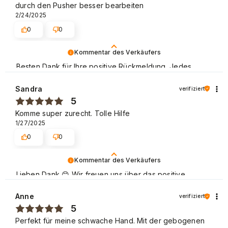
durch den Pusher besser bearbeiten
2/24/2025
0
0
Kommentar des Verkäufers
Besten Dank für Ihre positive Rückmeldung. Jedes
Feedback ist uns wichtig und ermöglicht uns, unsere
Dienstleistungen ständig zu verbessern. Liebe Grüße
Sandra
verifiziert
5
Komme super zurecht. Tolle Hilfe
1/27/2025
0
0
Kommentar des Verkäufers
Lieben Dank 😊 Wir freuen uns über das positive
Feedback von unseren Kunden, die gerne wieder bei
uns einkaufen. Beste Grüße
Anne
verifiziert
5
Perfekt für meine schwache Hand. Mit der gebogenen