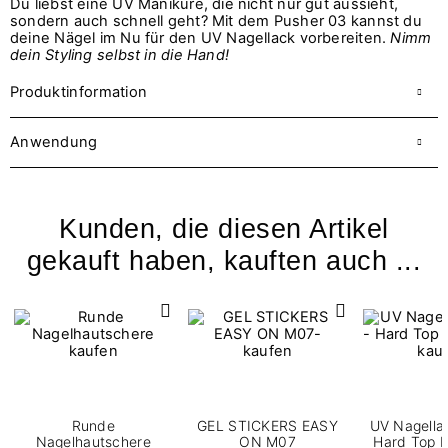
Du liebst eine UV Maniküre, die nicht nur gut aussieht,
sondern auch schnell geht? Mit dem Pusher 03 kannst du
deine Nägel im Nu für den UV Nagellack vorbereiten.
Nimm
dein Styling selbst in die Hand!
Produktinformation
Anwendung
Kunden, die diesen Artikel
gekauft haben, kauften auch ...
Runde
GEL STICKERS EASY
UV Nagellac
Nagelhautschere
ON M07
Hard Top H