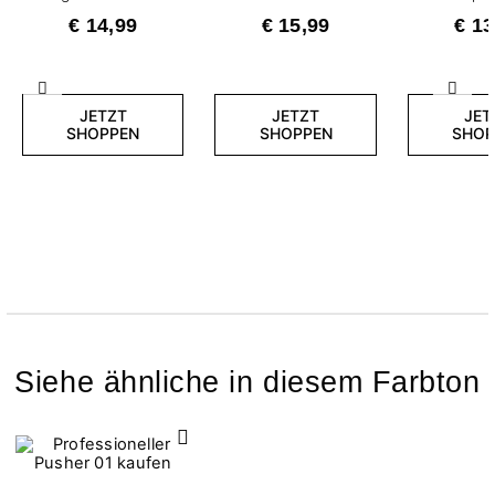
€ 14,99
€ 15,99
€ 13
Zurück
Weite
JETZT
JETZT
JET
SHOPPEN
SHOPPEN
SHOP
Siehe ähnliche in diesem Farbton