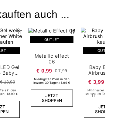
auften auch ...
OUTLET
LET
OUTLET
Metallic effect
06
/LED Gel
Baby Boomer
€ 0,99
€ 7,99
- Baby
Airbrush 5 g -
 White
Lilac
Niedrigster Preis in den
€ 3,99
€ 13,99
€ 13,99
letzten 30 Tagen: 1.99 €
 Gel
Preis in den
Niedrigster Preis in den
gen: 13.99 €
letzten 30 Tagen: 13.99 €
JETZT
Weiter
SHOPPEN
ZT
JETZT
PEN
SHOPPEN