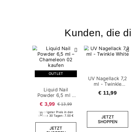
Kunden, die di
OUTLET
UV Nagellack 7,2
ml - Twinkle
Liquid Nail
White
€ 11,99
Powder 6,5 ml –
Chameleon 02
€ 3,99
€ 13,99
Niedrigster Preis in den
Zurück
letzten 30 Tagen: 7.00 €
JETZT
SHOPPEN
JETZT