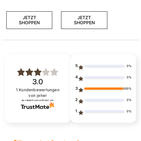
JETZT
JETZT
SHOPPEN
SHOPPEN
5
0%
4
0%
3.0
3
100%
1
Kundenbewertungen
von jeher
2
0%
gesammelt und verifiziert von
1
0%