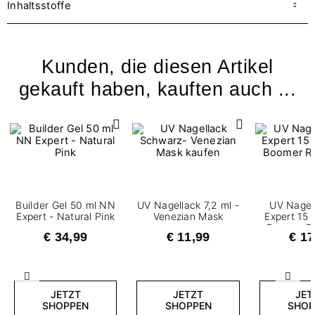
Inhaltsstoffe
Kunden, die diesen Artikel
gekauft haben, kauften auch ...
Builder Gel 50 ml NN
UV Nagellack 7,2 ml -
UV Nagel
Expert - Natural Pink
Venezian Mask
Expert 15 
Boomer R
€ 34,99
€ 11,99
€ 17
Zurück
Weite
JETZT
JETZT
JET
SHOPPEN
SHOPPEN
SHOP